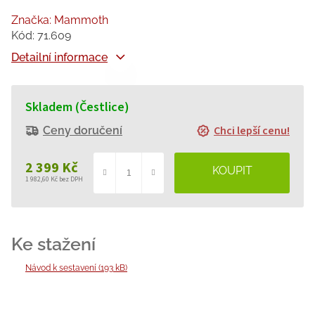
Značka:
Mammoth
Kód:
71.609
Detailní informace
Skladem (Čestlice)
Chci lepší cenu!
Ceny doručení
2 399 Kč
1 982,60 Kč bez DPH
Měrná
cena:
Návod k sestavení (193 kB)