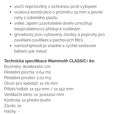
100% neprůsvitný s ochranou proti vytopení
ocelová konstrukce o průměru 19 mm a pevné
rohy z odolného plastu
velké, zipem uzavíratelné dveře umožňují
bezproblémový přístup k rostlinám
growboxy jsou vybaveny závěsy a popruhy pro
zavěšení osvětlení a pachových filtrů
samozřejmostí je snadné a rychlé sestavení
během pár minut
Technická specifikace Mammoth CLASSIC+ 80:
Rozměry: 80x80x160 cm
Pěstební plocha: 0.64 m2
Pěstební prostor: 1.02 m3
Otvor pro kabeláž: 1x 76 mm
Přítah/odtah: 1x 152 mm / 1x 152 mm
Ventilační okno: 1x 300x200 mm
Kontrola: 1x přední dveře
Závěs: 2x
Háčky: -