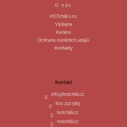
O nás
HOTchilli s.r.o.
Výdejna
Kariéra
Ochrana osobních údajů
Kontakty
Kontakt
info
@
hotchilli.cz
601 222 583
hotchilli.cz
hotchilli.cz