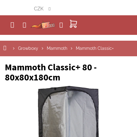
Přejít
CZK
na
obsah
NÁKUPNÍ
KOŠÍK
Growboxy
Mammoth
Mammoth Classic+
Mammoth Classic+ 80 -
80x80x180cm