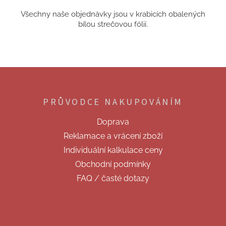
Všechny naše objednávky jsou v krabicích obalených
bílou strečovou fólií.
Z
á
p
PRŮVODCE NAKUPOVÁNÍM
a
t
Doprava
í
Reklamace a vrácení zboží
Individuální kalkulace ceny
Obchodní podmínky
FAQ / časté dotazy