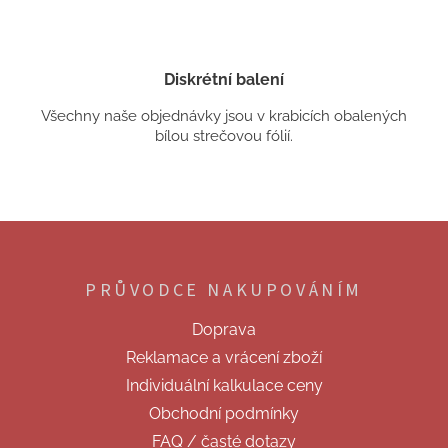
Diskrétní balení
Všechny naše objednávky jsou v krabicích obalených
bílou strečovou fólií.
Z
á
p
PRŮVODCE NAKUPOVÁNÍM
a
t
Doprava
í
Reklamace a vrácení zboží
Individuální kalkulace ceny
Obchodní podmínky
FAQ / časté dotazy