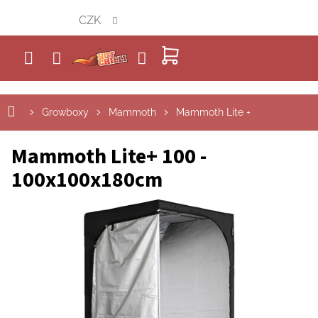
Přejít
CZK
na
obsah
NÁKUPNÍ
KOŠÍK
Growboxy
Mammoth
Mammoth Lite +
Mammoth Lite+ 100 -
100x100x180cm