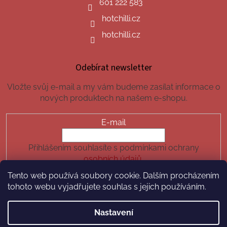
601 222 583
hotchilli.cz
hotchilli.cz
Odebírat newsletter
Vložte svůj e-mail a my vám budeme zasílat informace o
nových produktech na našem e-shopu.
E-mail
Přihlášením souhlasíte s podmínkami ochrany
osobních údajů.
Tento web používá soubory cookie. Dalším procházením
PŘIHLÁSIT SE
tohoto webu vyjadřujete souhlas s jejich používáním.
Nastavení
Vytvořil Shoptet