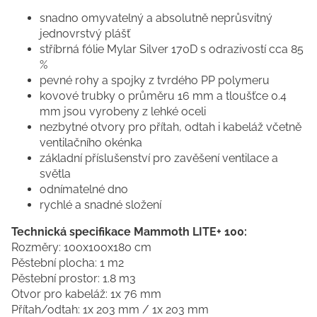
snadno omyvatelný a absolutně neprůsvitný
jednovrstvý plášť
stříbrná fólie Mylar Silver 170D s odrazivostí cca 85
%
pevné rohy a spojky z tvrdého PP polymeru
kovové trubky o průměru 16 mm a tloušťce 0.4
mm jsou vyrobeny z lehké oceli
nezbytné otvory pro přítah, odtah i kabeláž včetně
ventilačního okénka
základní příslušenství pro zavěšení ventilace a
světla
odnímatelné dno
rychlé a snadné složení
Technická specifikace Mammoth LITE+ 100:
Rozměry: 100x100x180 cm
Pěstební plocha: 1 m2
Pěstební prostor: 1.8 m3
Otvor pro kabeláž: 1x 76 mm
Přítah/odtah: 1x 203 mm / 1x 203 mm