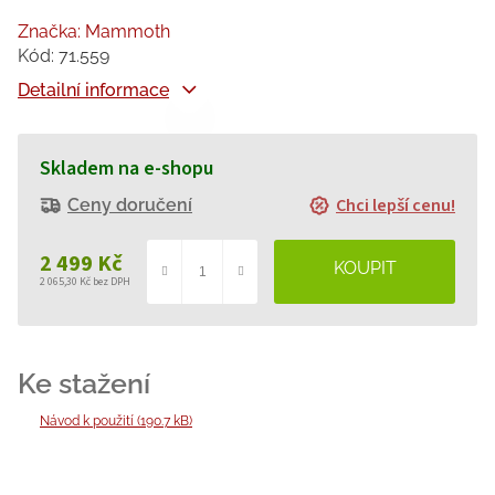
Značka:
Mammoth
Kód:
71.559
Detailní informace
Skladem na e-shopu
Chci lepší cenu!
Ceny doručení
2 499 Kč
2 065,30 Kč bez DPH
Měrná
cena:
Návod k použití (190.7 kB)