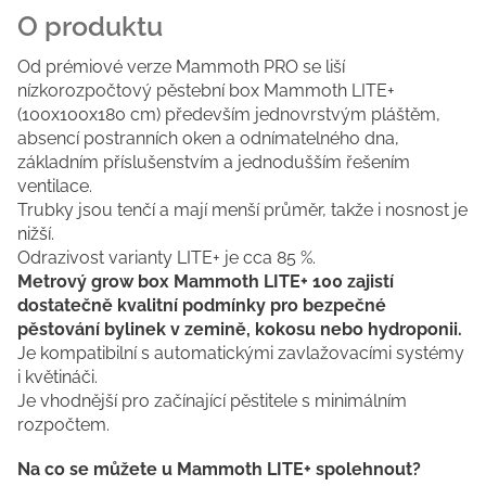
Od prémiové verze Mammoth PRO se liší
nízkorozpočtový pěstební box Mammoth LITE+
(100x100x180 cm) především jednovrstvým pláštěm,
absencí postranních oken a odnímatelného dna,
základním příslušenstvím a jednodušším řešením
ventilace.
Trubky jsou tenčí a mají menší průměr, takže i nosnost je
nižší.
Odrazivost varianty LITE+ je cca 85 %.
Metrový grow box Mammoth LITE+ 100 zajistí
dostatečně kvalitní podmínky pro bezpečné
pěstování bylinek v zemině, kokosu nebo hydroponii.
Je kompatibilní s automatickými zavlažovacími systémy
i květináči.
Je vhodnější pro začínající pěstitele s minimálním
rozpočtem.
Na co se můžete u Mammoth LITE+ spolehnout?