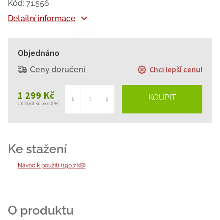
Kód:
71.556
Detailní informace
Objednáno
Chci lepší cenu!
Ceny doručení
1 299 Kč
1 073,60 Kč bez DPH
Měrná
cena:
Návod k použití (190.7 kB)