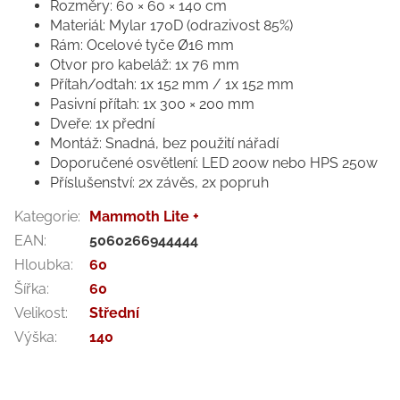
Rozměry: 60 × 60 × 140 cm
Materiál: Mylar 170D (odrazivost 85%)
Rám: Ocelové tyče Ø16 mm
Otvor pro kabeláž: 1x 76 mm
Přítah/odtah: 1x 152 mm / 1x 152 mm
Pasivní přítah: 1x 300 × 200 mm
Dveře: 1x přední
Montáž: Snadná, bez použití nářadí
Doporučené osvětlení: LED 200w nebo HPS 250w
Příslušenství: 2x závěs, 2x popruh
Kategorie
:
Mammoth Lite +
EAN
:
5060266944444
Hloubka
:
60
Šířka
:
60
Velikost
:
Střední
Výška
:
140