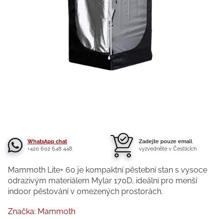
WhatsApp chat
Zadejte pouze email
+420 602 648 448
vyzvedněte v Čestlicích
Mammoth Lite+ 60 je kompaktní pěstební stan s vysoce
odrazivým materiálem Mylar 170D, ideální pro menší
indoor pěstování v omezených prostorách.
Značka:
Mammoth