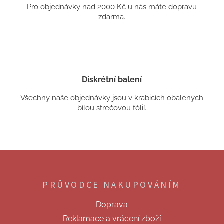
Pro objednávky nad 2000 Kč u nás máte dopravu
zdarma.
Diskrétní balení
Všechny naše objednávky jsou v krabicích obalených
bílou strečovou fólií.
Z
á
p
PRŮVODCE NAKUPOVÁNÍM
a
t
Doprava
í
Reklamace a vrácení zboží