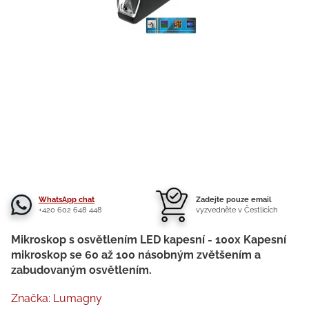
WhatsApp chat
Zadejte pouze email
+420 602 648 448
vyzvedněte v Čestlicích
Mikroskop s osvětlením LED kapesní - 100x Kapesní
mikroskop se 60 až 100 násobným zvětšením a
zabudovaným osvětlením.
Značka:
Lumagny