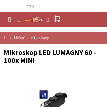
Přejít
CZK
na
obsah
NÁKUPNÍ
KOŠÍK
Měření
Mikroskopy
Mikroskop LED LUMAGNY 60 -
100x MINI