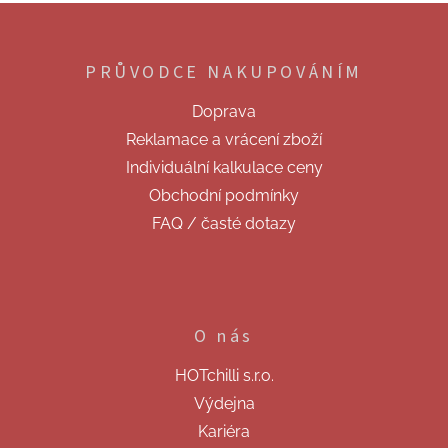
Z
á
p
PRŮVODCE NAKUPOVÁNÍM
a
t
Doprava
í
Reklamace a vrácení zboží
Individuální kalkulace ceny
Obchodní podmínky
FAQ / časté dotazy
O nás
HOTchilli s.r.o.
Výdejna
Kariéra