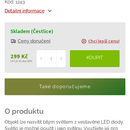
Kód:
1243
Detailní informace
Skladem (Čestlice)
Chci lepší cenu!
Ceny doručení
299 Kč
247,10 Kč bez DPH
Měrná
cena:
Také doporučujeme
Objekt lze nasvítit bílým světlem z vestavěné LED diody.
Světlo je možné použít i jako svítilnu. Využijete jej pro