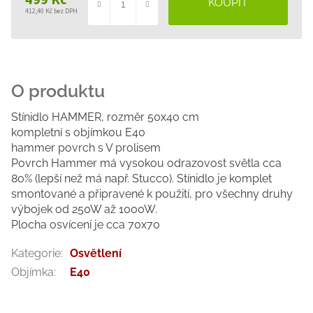
499 Kč
412,40 Kč bez DPH
Měrná
cena:
Stínidlo HAMMER, rozměr 50x40 cm
kompletní s objímkou E40
hammer povrch s V prolisem
Povrch Hammer má vysokou odrazovost světla cca
80% (lepší než má např. Stucco). Stínidlo je komplet
smontované a připravené k použití, pro všechny druhy
výbojek od 250W až 1000W.
Plocha osvícení je cca 70x70
Kategorie
:
Osvětlení
Objímka
:
E40