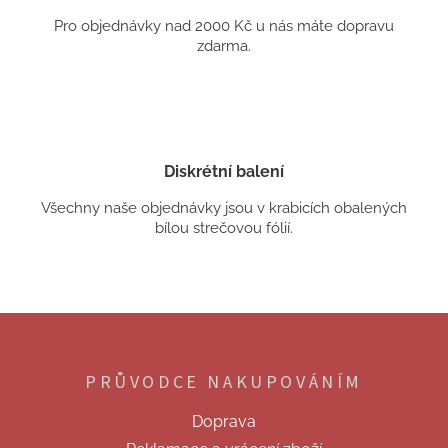
Pro objednávky nad 2000 Kč u nás máte dopravu
zdarma.
Diskrétní balení
Všechny naše objednávky jsou v krabicích obalených
bílou strečovou fólií.
Z
á
p
PRŮVODCE NAKUPOVÁNÍM
a
t
Doprava
í