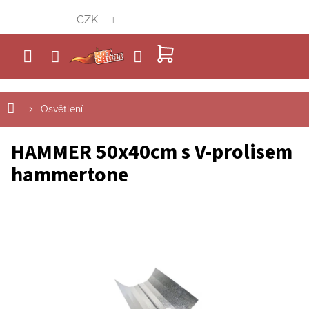
Přejít
CZK
na
obsah
NÁKUPNÍ
KOŠÍK
Osvětlení
HAMMER 50x40cm s V-prolisem
hammertone