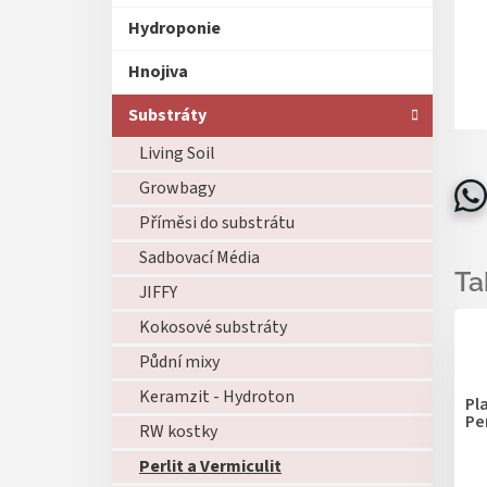
Hydroponie
Hnojiva
Substráty
Living Soil
Growbagy
Příměsi do substrátu
Sadbovací Média
JIFFY
Kokosové substráty
Půdní mixy
Keramzit - Hydroton
Pl
Per
RW kostky
Perlit a Vermiculit