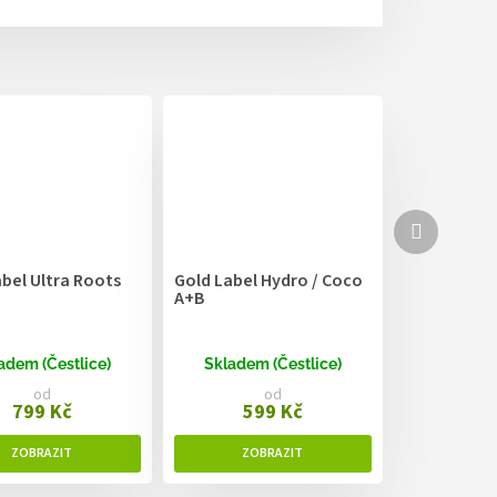
Další
produkt
bel Ultra Roots
Gold Label Hydro / Coco
A+B
adem (Čestlice)
Skladem (Čestlice)
od
od
799 Kč
599 Kč