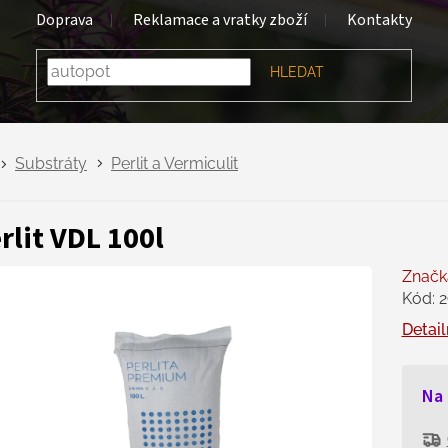
Doprava
Reklamace a vratky zboží
Kontakty
HLEDAT
Substráty
Perlit a Vermiculit
rlit VDL 100l
Značk
Kód:
2
Detail
Na