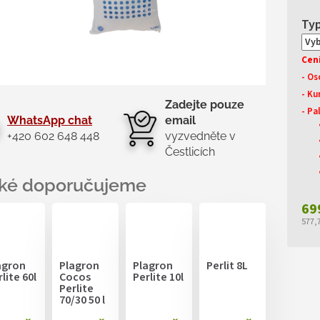
Cen
- Os
- Ku
Zadejte pouze
- Pa
WhatsApp chat
email
+420 602 648 448
vyzvedněte v
Čestlicích
69
577,
Měr
cen
agron
Plagron
Plagron
Perlit 8L
lite 60l
Cocos
Perlite 10l
Perlite
70/30 50 l