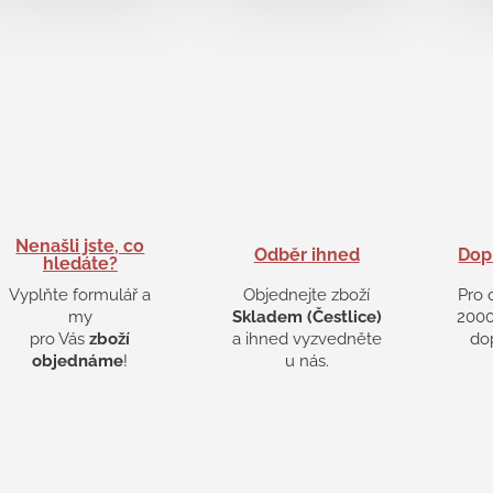
Nenašli jste, co
Odběr ihned
Dop
hledáte?
Vyplňte formulář a
Objednejte zboží
Pro 
my
Skladem (Čestlice)
2000
pro Vás
zboží
a ihned vyzvedněte
do
objednáme
!
u nás.