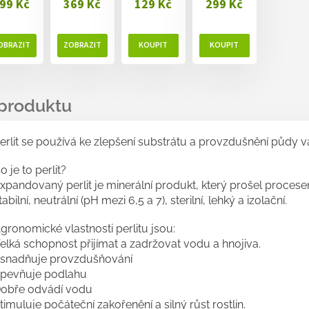
99 Kč
369 Kč
129 Kč
299 Kč
erlit se používá ke zlepšení substrátu a provzdušnění půdy va
o je to perlit?
xpandovaný perlit je minerální produkt, který prošel procesem
tabilní, neutrální (pH mezi 6,5 a 7), sterilní, lehký a izolační.
gronomické vlastnosti perlitu jsou:
elká schopnost přijímat a zadržovat vodu a hnojiva.
snadňuje provzdušňování
pevňuje podlahu
obře odvádí vodu
timuluje počáteční zakořenění a silný růst rostlin.