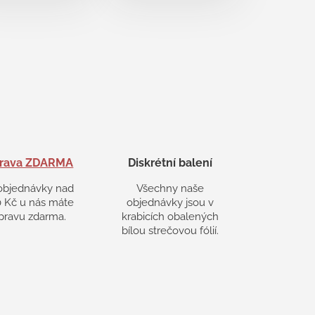
rava ZDARMA
Diskrétní balení
objednávky nad
Všechny naše
 Kč u nás máte
objednávky jsou v
pravu zdarma.
krabicích obalených
bílou strečovou fólií.