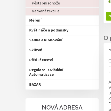
6
Pěstební rohože
Netkaná textilie
Měření
Květináče a podmisky
Sadba a klonování
Sklizeň
P
Příslušenství
C
E
Regulace - Ovládání -
s
Automatizace
A
BAZAR
V
u
Z
D
NOVÁ ADRESA
S