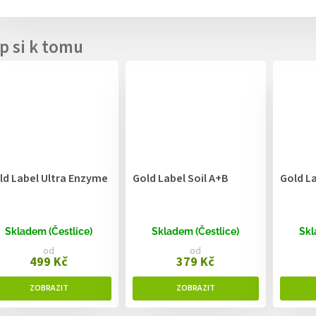
ld Label Ultra Enzyme
Gold Label Soil A+B
Gold La
Skladem (Čestlice)
Skladem (Čestlice)
Skl
od
od
499 Kč
379 Kč