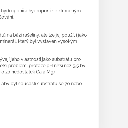
ní hydroponii a hydroponii se ztraceným
žování.
 na bázi rašeliny, ale lze jej použít i jako
 minerál, který byl vystaven vysokým
vají jeho vlastnosti jako substrátu pro
tší problém, protože pH nižší než 5,5 by
no za nedostatek Ca a Mg).
, aby byl součástí substrátu se 70 nebo