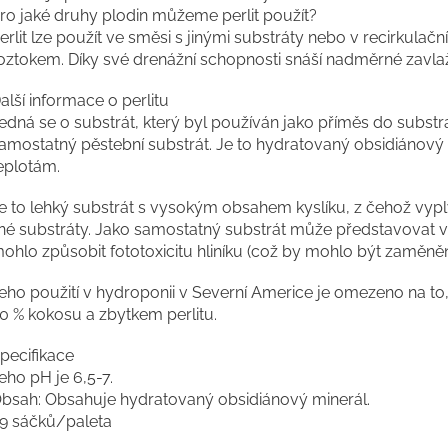
ro jaké druhy plodin můžeme perlit použít?
erlit lze použít ve směsi s jinými substráty nebo v recirkulač
oztokem. Díky své drenážní schopnosti snáší nadměrné zavla
alší informace o perlitu
edná se o substrát, který byl používán jako příměs do substrátů
amostatný pěstební substrát. Je to hydratovaný obsidiánový
eplotám.
e to lehký substrát s vysokým obsahem kyslíku, z čehož vyplý
iné substráty. Jako samostatný substrát může představovat vě
ohlo způsobit fototoxicitu hliníku (což by mohlo být zaměně
eho použití v hydroponii v Severní Americe je omezeno na to
0 % kokosu a zbytkem perlitu.
pecifikace
eho pH je 6,5-7.
bsah: Obsahuje hydratovaný obsidiánový minerál.
9 sáčků/paleta