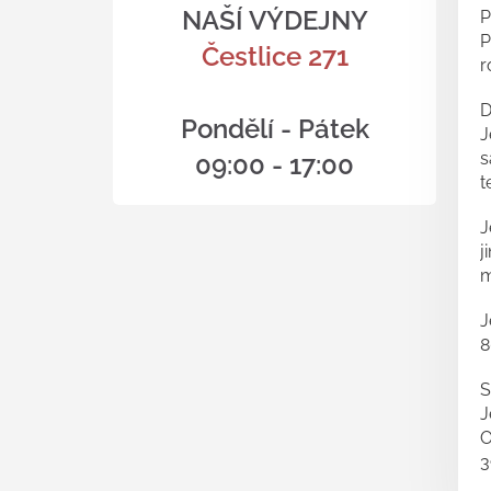
NAŠÍ VÝDEJNY
P
P
Čestlice 271
r
D
Pondělí - Pátek
J
s
09:00 - 17:00
t
J
j
m
J
8
S
J
O
3