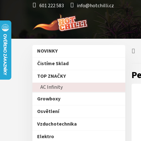
Přejít
601 222 583
info@hotchilli.cz
na
obsah
P
Přeskočit
NOVINKY
o
kategorie
s
Čistíme Sklad
t
Pe
r
TOP ZNAČKY
a
AC Infinity
n
n
Growboxy
í
p
Osvětlení
a
n
Vzduchotechnika
e
Elektro
l