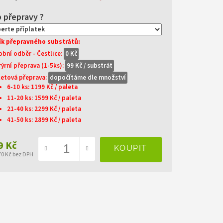
ík přepravného substrátů:
obní odběr - Čestlice:
0 Kč
rýrní přeprava (1-5ks):
99 Kč / substrát
letová přeprava:
dopočítáme dle množství
6-10 ks: 1199 Kč / paleta
11-20 ks: 1599 Kč / paleta
21-40 ks: 2299 Kč / paleta
41-50 ks: 2899 Kč / paleta
9 Kč
70 Kč
bez DPH
ná
a: