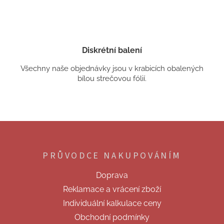
Diskrétní balení
Všechny naše objednávky jsou v krabicích obalených
bílou strečovou fólií.
Z
á
p
PRŮVODCE NAKUPOVÁNÍM
a
t
Doprava
í
Reklamace a vrácení zboží
Individuální kalkulace ceny
Obchodní podmínky