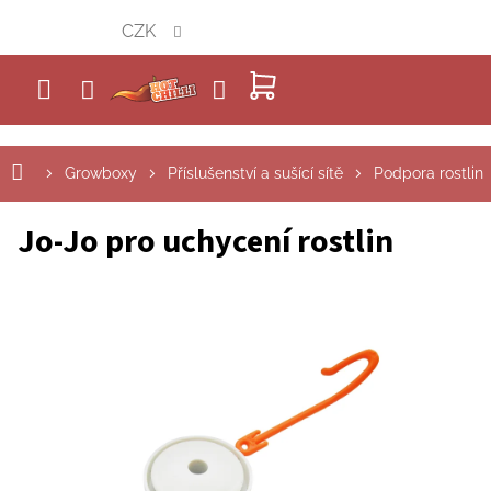
Přejít
CZK
na
obsah
NÁKUPNÍ
KOŠÍK
Growboxy
Příslušenství a sušící sítě
Podpora rostlin
Jo-Jo pro uchycení rostlin