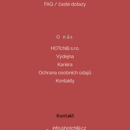
FAQ / časté dotazy
O nás
HOTchilli s.r.o.
Výdejna
Kariéra
Ochrana osobních údajů
Kontakty
Kontakt
info
@
hotchilli.cz