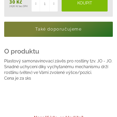
30 Kč
24,80 Kč bez DPH
Měrná
cena:
Také doporučujeme
Plastový samonavinovací závěs pro rostliny tzv. JO - JO.
Snadné uchycení díky vychytanému mechanismu drží
rostlinu (větev) ve Vámi zvolené výšce/pozici.
Cena je za 1ks