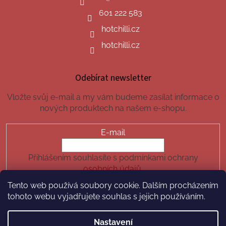
601 222 583
hotchilli.cz
hotchilli.cz
Odebírat newsletter
Vložte svůj e-mail a my vám budeme zasílat informace o
nových produktech na našem e-shopu.
E-mail
Přihlášením souhlasíte s podmínkami ochrany
osobních údajů.
Tento web používá soubory cookie. Dalším procházením
PŘIHLÁSIT SE
tohoto webu vyjadřujete souhlas s jejich používáním.
Nastavení