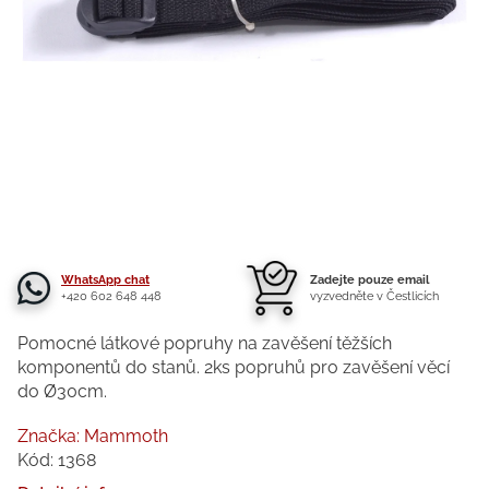
WhatsApp chat
Zadejte pouze email
+420 602 648 448
vyzvedněte v Čestlicích
Pomocné látkové popruhy na zavěšení těžších
komponentů do stanů. 2ks popruhů pro zavěšení věcí
do Ø30cm.
Značka:
Mammoth
Kód:
1368