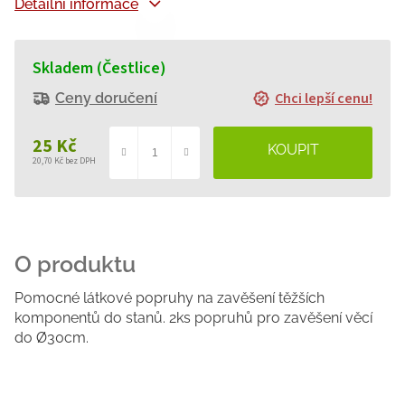
Detailní informace
Skladem (Čestlice)
Chci lepší cenu!
Ceny doručení
25 Kč
20,70 Kč bez DPH
Měrná
cena:
Pomocné látkové popruhy na zavěšení těžších
komponentů do stanů. 2ks popruhů pro zavěšení věcí
do Ø30cm.