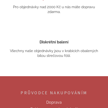
Pro objednávky nad 2000 Kč u nás máte dopravu
zdarma.
Diskrétní balení
Všechny naše objednávky jsou v krabicích obalených
bílou strečovou fólií.
Z
á
p
PRŮVODCE NAKUPOVÁNÍM
a
t
Doprava
í