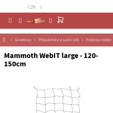
Přejít
CZK
na
obsah
NÁKUPNÍ
KOŠÍK
Growboxy
Příslušenství a sušící sítě
Podpora rostlin
Mammoth WebIT large - 120-
150cm