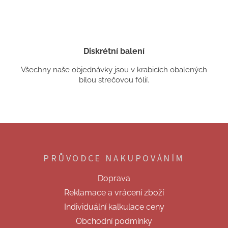
Diskrétní balení
Všechny naše objednávky jsou v krabicích obalených
bílou strečovou fólií.
Z
á
p
PRŮVODCE NAKUPOVÁNÍM
a
t
Doprava
í
Reklamace a vrácení zboží
Individuální kalkulace ceny
Obchodní podmínky