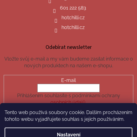
601 222 583
hotchilli.cz
hotchilli.cz
Odebírat newsletter
Vložte svůj e-mail a my vám budeme zasílat informace o
nových produktech na našem e-shopu.
E-mail
Přihlášením souhlasíte s podmínkami ochrany
osobních údajů.
Tento web používá soubory cookie. Dalším procházením
PŘIHLÁSIT SE
tohoto webu vyjadřujete souhlas s jejich používáním.
Nastavení