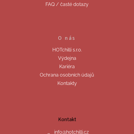
FAQ / časté dotazy
O nás
HOTchilli s.r.o.
Výdejna
Kariéra
Ochrana osobních údajů
Kontakty
Kontakt
info
@
hotchilli.cz