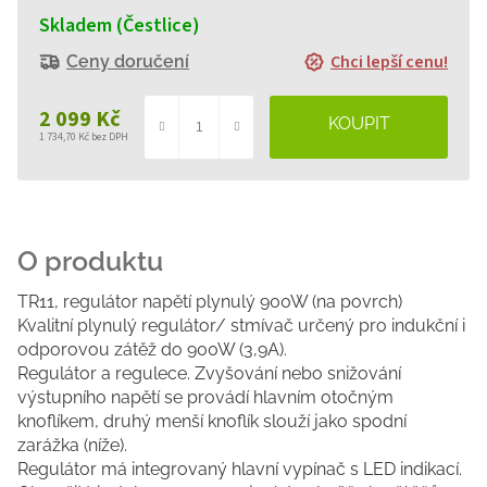
Skladem (Čestlice)
Chci lepší cenu!
Ceny doručení
2 099 Kč
1 734,70 Kč bez DPH
Měrná
cena:
TR11, regulátor napětí plynulý 900W (na povrch)
Kvalitní plynulý regulátor/ stmívač určený pro indukční i
odporovou zátěž do 900W (3,9A).
Regulátor a regulece. Zvyšování nebo snižování
výstupního napětí se provádí hlavním otočným
knoflíkem, druhý menší knoflík slouží jako spodní
zarážka (níže).
Regulátor má integrovaný hlavní vypínač s LED indikací.