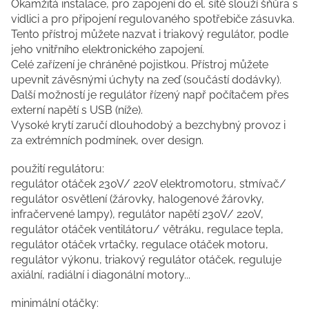
Okamžitá instalace, pro zapojení do el. sítě slouží šňůra s
vidlici a pro připojení regulovaného spotřebiče zásuvka.
Tento přístroj můžete nazvat i triakový regulátor, podle
jeho vnitřního elektronického zapojení.
Celé zařízení je chráněné pojistkou. Přístroj můžete
upevnit závěsnými úchyty na zeď (součástí dodávky).
Další možností je regulátor řízený např počítačem přes
externí napětí s USB (níže).
Vysoké krytí zaručí dlouhodobý a bezchybný provoz i
za extrémních podmínek, over design.
použití regulátoru:
regulátor otáček 230V/ 220V elektromotoru, stmívač/
regulátor osvětlení (žárovky, halogenové žárovky,
infračervené lampy), regulátor napětí 230V/ 220V,
regulátor otáček ventilátoru/ větráku, regulace tepla,
regulátor otáček vrtačky, regulace otáček motoru,
regulátor výkonu, triakový regulátor otáček, reguluje
axiální, radiální i diagonální motory...
minimální otáčky: