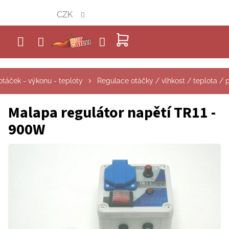
Přejít
CZK
na
obsah
NÁKUPNÍ
KOŠÍK
táček - výkonu - teploty
Regulace otáčky / vlhkost / teplota / 
Malapa regulátor napětí TR11 -
900W