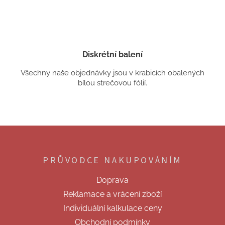
Diskrétní balení
Všechny naše objednávky jsou v krabicích obalených
bílou strečovou fólií.
Z
á
p
PRŮVODCE NAKUPOVÁNÍM
a
t
Doprava
í
Reklamace a vrácení zboží
Individuální kalkulace ceny
Obchodní podmínky