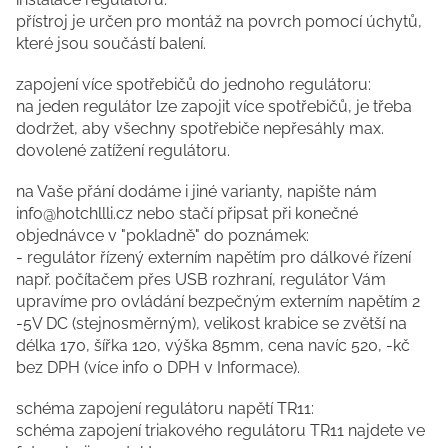
přístroj je určen pro montáž na povrch pomocí úchytů,
které jsou součástí balení.
zapojení více spotřebičů do jednoho regulátoru:
na jeden regulátor lze zapojit více spotřebičů, je třeba
dodržet, aby všechny spotřebiče nepřesáhly max.
dovolené zatížení regulátoru.
na Vaše přání dodáme i jiné varianty, napište nám
info@hotchllli.cz nebo stačí připsat při konečné
objednávce v "pokladně" do poznámek:
- regulátor řízený externím napětím pro dálkové řízení
např. počítačem přes USB rozhraní, regulátor Vám
upravíme pro ovládání bezpečným externím napětím 2
-5V DC (stejnosměrným), velikost krabice se zvětší na
délka 170, šířka 120, výška 85mm, cena navíc 520, -kč
bez DPH (více info o DPH v Informace).
schéma zapojení regulátoru napětí TR11:
schéma zapojení triakového regulátoru TR11 najdete ve