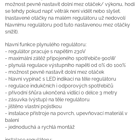
možnost pevně nastavit dolní mez otáček/ výkonu, hodí
se tehdy pokud např. větrák není vidět nebo slyšet.
(nastavené otáčky na malém regulátoru už nedovolí
hlavnímu regulátoru pod tuto nastavenou mez otáčky
snížit).
hlavní funkce plynulého regulátoru:
- regulátor pracuje s napětím 230V
- maximální zátěž připojeného spotřebiče 900W
- plynulá regulace výstupního napětí od 0% do 100%
- možnost pevně nastavit dolní mez otáček
- hlavní vypínač s LED indikací na těle regulátoru
- regulace indukčních i odporových spotřebičů
- přívodní šňůra ukončená vidlicí o délce 3 metry
- zásuvka (výstup) na těle regulátoru
- jištěno vlastní pojistkou
- instalace přístroje na povrch, upevňovací materiál v
balení
- jednoduchá a rychlá montáž
instalace regulátoru: