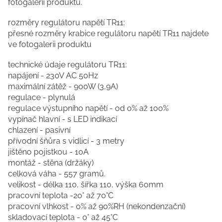
fotogalerii produktu.
rozměry regulátoru napětí TR11:
přesné rozměry krabice regulátoru napětí TR11 najdete
ve fotogalerii produktu
technické údaje regulátoru TR11:
napájení - 230V AC 50Hz
maximální zátěž - 900W (3,9A)
regulace - plynulá
regulace výstupního napětí - od 0% až 100%
vypínač hlavní - s LED indikací
chlazení - pasivní
přívodní šňůra s vidlicí - 3 metry
jištěno pojistkou - 10A
montáž - stěna (držáky)
celková váha - 557 gramů.
velikost - délka 110, šířka 110, výška 60mm
pracovní teplota -20° až 70°C
pracovní vlhkost - 0% až 90%RH (nekondenzační)
skladovací teplota - 0° až 45°C