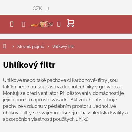
Přejít
CZK
na
obsah
NÁKUPNÍ
KOŠÍK
Uhlíkový filtr
Slovník pojmů
Uhlíkový filtr
Uhlíkové (nebo také pachové či karbonové) filtry jsou
takřka nedílnou součástí vzduchotechniky v growboxu.
Montují se před ventilátor. Při pěstování v domácnosti je
jejich použití naprosto zásadní. Aktivní uhlí absorbuje
pachy ze vzduchu v pěstebním prostoru. Jednotlivé
uhlíkové filtry se vzájemně liší zejména z hlediska kvality a
absorpčních vlastností použitých uhlíků.