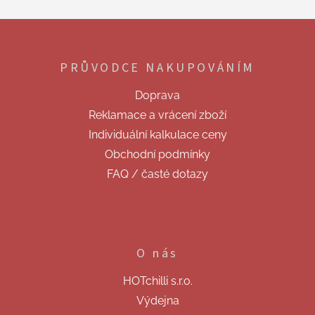
Z
á
p
PRŮVODCE NAKUPOVÁNÍM
a
t
Doprava
í
Reklamace a vrácení zboží
Individuální kalkulace ceny
Obchodní podmínky
FAQ / časté dotazy
O nás
HOTchilli s.r.o.
Výdejna