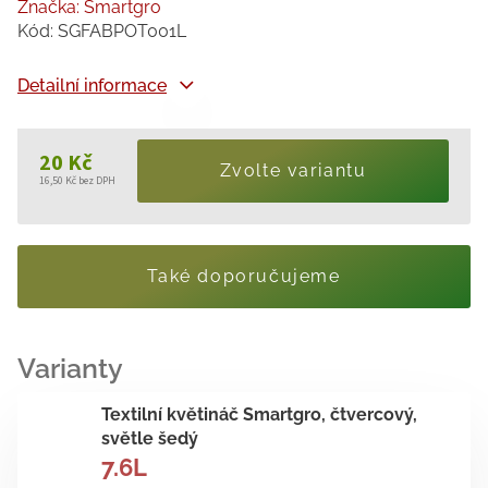
Značka:
Smartgro
Kód:
SGFABPOT001L
Detailní informace
20 Kč
Zvolte variantu
16,50 Kč bez DPH
Měrná
cena:
Také doporučujeme
Textilní květináč Smartgro, čtvercový,
světle šedý
7.6L