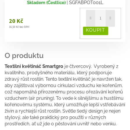
| SGFABPOT001L
Skladem (Čestlice)
20 Kč
16,50 Kč bez DPH
Textilní květináč Smartgro
je čtvercový. Vyrobený z
kvalitního, prodyšného materiálu, který podporuje
zdravý růst rostlin. Tento textilní květináč je navržen tak,
aby zajišťoval výbornou cirkulaci vzduchu ke kořenům,
což napomáhá přirozenému procesu ořezávání kořenů
vzduchem (air pruning). To vede k silnějšímu a hustšímu
kořenovému systému, který umožňuje lepší vstřebávání
živin a rychlejší růst rostlin. Světle šedý design je nejen
stylový, ale také praktický pro použití v různých
prostředích, ať už jde o pěstování uvnitř nebo venku.