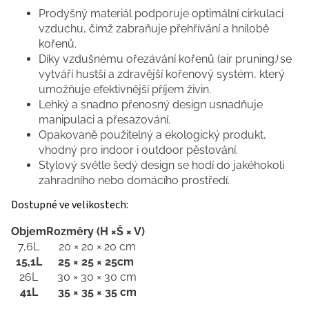
Prodyšný materiál podporuje optimální cirkulaci
vzduchu, čímž zabraňuje přehřívání a hnilobě
kořenů.
Díky vzdušnému ořezávání kořenů (air pruning
)
se
vytváří hustší a zdravější kořenový systém, který
umožňuje efektivnější příjem živin.
Lehký a snadno přenosný design usnadňuje
manipulaci a přesazování.
Opakovaně použitelný a ekologický produkt,
vhodný pro indoor i outdoor pěstování.
Stylový světle šedý design se hodí do jakéhokoli
zahradního nebo domácího prostředí.
Dostupné ve velikostech:
Objem
Rozměry (H
×Š
× V)
7,6L
20 × 20 × 20 cm
15,1L
25 × 25 × 25cm
26L
30 × 30 × 30 cm
41L
35 × 35 × 35 cm