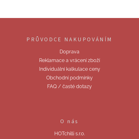
Z
á
p
PRŮVODCE NAKUPOVÁNÍM
a
t
Doprava
í
Reklamace a vrácení zboží
Individuální kalkulace ceny
Obchodní podmínky
FAQ / časté dotazy
O nás
HOTchilli s.r.o.