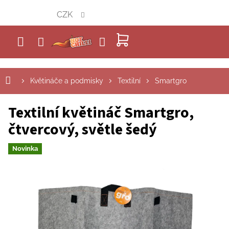
Přejít
CZK
na
obsah
NÁKUPNÍ
KOŠÍK
Květináče a podmisky
Textilní
Smartgro
Textilní květináč Smartgro,
čtvercový, světle šedý
Novinka