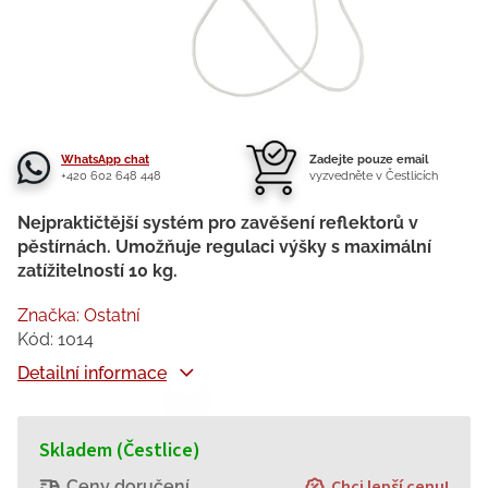
WhatsApp chat
Zadejte pouze email
+420 602 648 448
vyzvedněte v Čestlicích
Nejpraktičtější systém pro zavěšení reflektorů v
pěstírnách. Umožňuje regulaci výšky s maximální
zatížitelností 10 kg.
Značka:
Ostatní
Kód:
1014
Detailní informace
Skladem (Čestlice)
Chci lepší cenu!
Ceny doručení