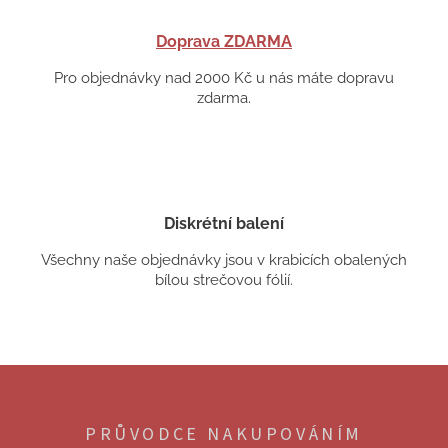
Doprava ZDARMA
Pro objednávky nad 2000 Kč u nás máte dopravu
zdarma.
Diskrétní balení
Všechny naše objednávky jsou v krabicích obalených
bílou strečovou fólií.
Z
á
p
PRŮVODCE NAKUPOVÁNÍM
a