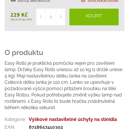
229 Kč
189,30 Kč bez DPH
Měrná
cena:
Easy Rolls je praktická pomůcka nejen pro zavěšení
lamp. Držáky Easy Rolls unesou až 10 kg (1 držák unese
5 kg). Mají nastavitelnou délku lanka na zavěšení.
Celková délka lanka je 110 cm. Lanko se upevňuje v
požadované výšce pomocí přitažení šroubku na těle
Easy Rollsu. Pokud potřebujete změnit výšku lamp nad
rostlinami, s Easy Rolls to bude hračka zvládnutelná
během několika sekund.
Kategorie
:
Výškově nastavitelné úchyty na stínidla
EAN
:
8718657410302