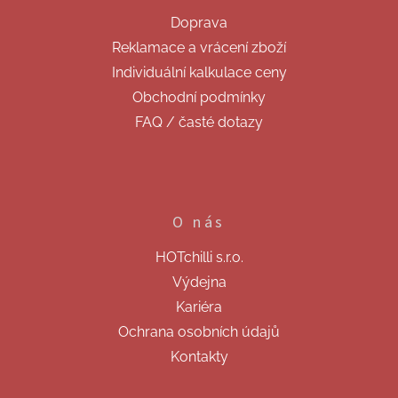
t
Doprava
í
Reklamace a vrácení zboží
Individuální kalkulace ceny
Obchodní podmínky
FAQ / časté dotazy
O nás
HOTchilli s.r.o.
Výdejna
Kariéra
Ochrana osobních údajů
Kontakty