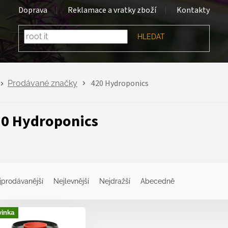
Doprava
Reklamace a vratky zboží
Kontakty
HLEDAT
420 Hydroponics
Prodávané značky
0 Hydroponics
jprodávanější
Nejlevnější
Nejdražší
Abecedně
inka