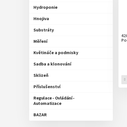
p
Hydroponie
r
o
Hnojiva
d
u
Substráty
k
42
Po
t
Měření
ů
Květináče a podmisky
Sadba a klonování
Sklizeň
Příslušenství
Regulace - Ovládání -
Automatizace
BAZAR