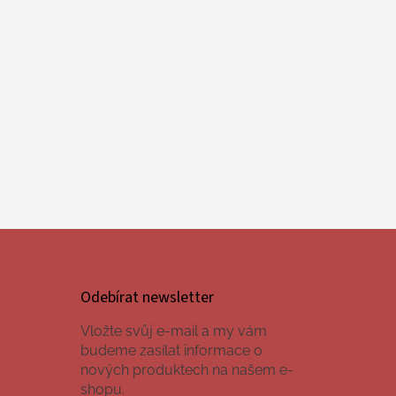
Odebírat newsletter
Vložte svůj e-mail a my vám
budeme zasílat informace o
nových produktech na našem e-
shopu.