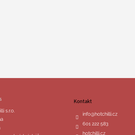
s
Kontakt
i s.r.o.
info
@
hotchilli.cz
na
601 222 583
a
hotchilli.cz