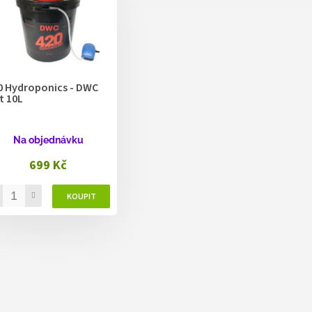
0 Hydroponics - DWC
t 10L
Na objednávku
699 Kč
O
v
l
á
d
a