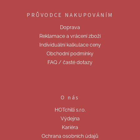
á
p
PRŮVODCE NAKUPOVÁNÍM
a
t
Doprava
í
Reklamace a vrácení zboží
Individuální kalkulace ceny
Obchodní podmínky
FAQ / časté dotazy
O nás
HOTchilli s.r.o.
Výdejna
Kariéra
Ochrana osobních údajů