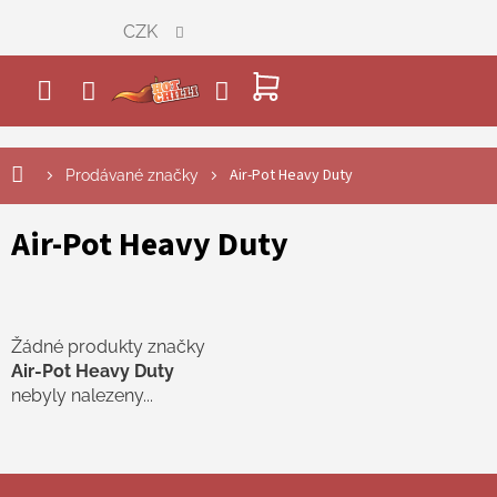
Přejít
CZK
na
obsah
NÁKUPNÍ
KOŠÍK
Air-Pot Heavy Duty
Prodávané značky
Air-Pot Heavy Duty
Žádné produkty značky
Air-Pot Heavy Duty
nebyly nalezeny...
Z