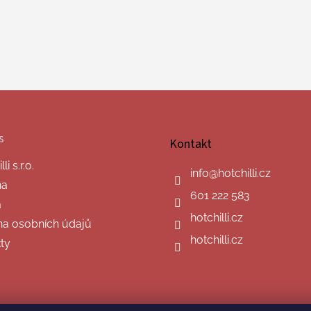
s
Kontakt
i s.r.o.
info
@
hotchilli.cz
na
601 222 583
a
hotchilli.cz
a osobních údajů
hotchilli.cz
ty