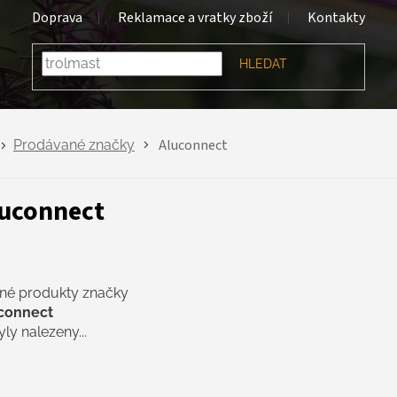
Doprava
Reklamace a vratky zboží
Kontakty
HLEDAT
Aluconnect
Prodávané značky
uconnect
né produkty značky
connect
ly nalezeny...