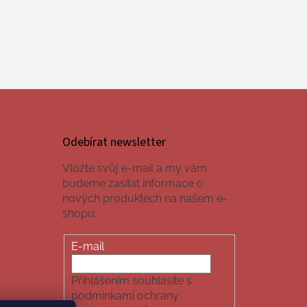
Odebírat newsletter
Vložte svůj e-mail a my vám
budeme zasílat informace o
nových produktech na našem e-
shopu.
E-mail
Přihlášením souhlasíte s
podmínkami ochrany