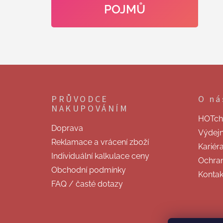
POJMŮ
Z
á
p
PRŮVODCE
O ná
a
NAKUPOVÁNÍM
t
HOTchill
í
Doprava
Výdej
Reklamace a vrácení zboží
Kariér
Individuální kalkulace ceny
Ochran
Obchodní podmínky
Kontak
FAQ / časté dotazy