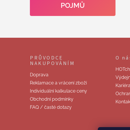
POJMŮ
Z
á
p
PRŮVODCE
O ná
a
NAKUPOVÁNÍM
t
HOTchill
í
Doprava
Výdej
Reklamace a vrácení zboží
Kariér
Individuální kalkulace ceny
Ochran
Obchodní podmínky
Kontak
FAQ / časté dotazy