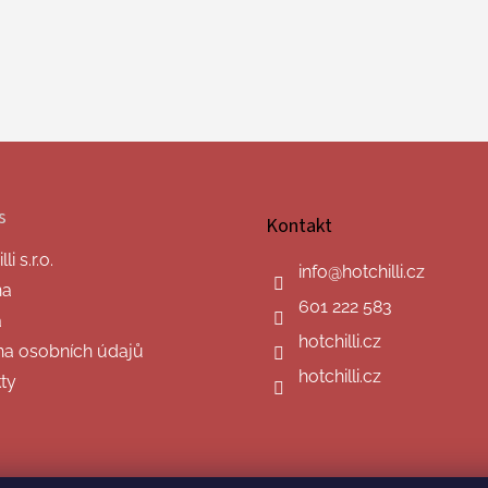
s
Kontakt
i s.r.o.
info
@
hotchilli.cz
na
601 222 583
a
hotchilli.cz
a osobních údajů
hotchilli.cz
ty