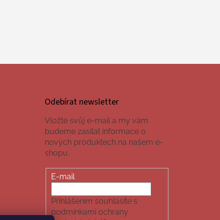
Odebírat newsletter
Vložte svůj e-mail a my vám
budeme zasílat informace o
nových produktech na našem e-
shopu.
E-mail
Přihlášením souhlasíte s
podmínkami ochrany