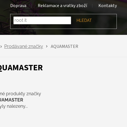
Doprava
Reklamace a vratky zboží
Kontakty
HLEDAT
AQUAMASTER
Prodávané značky
QUAMASTER
né produkty značky
UAMASTER
ly nalezeny...