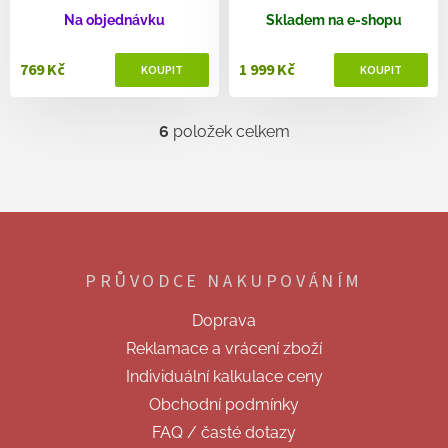
Na objednávku
Skladem na e-shopu
769 Kč
1 999 Kč
6
položek celkem
O
v
l
á
d
Z
a
á
c
p
í
PRŮVODCE NAKUPOVÁNÍM
a
p
t
r
Doprava
v
í
k
Reklamace a vrácení zboží
y
Individuální kalkulace ceny
v
ý
Obchodní podmínky
p
FAQ / časté dotazy
i