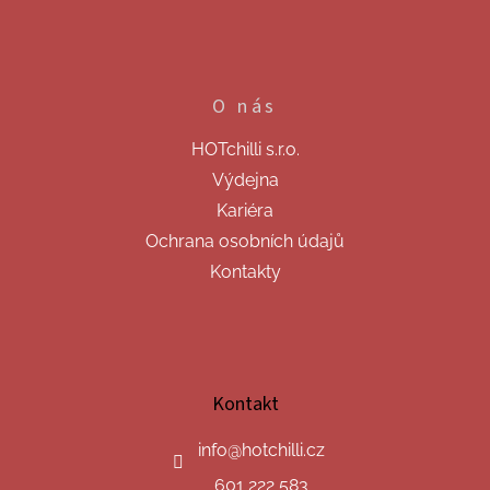
s
u
O nás
HOTchilli s.r.o.
Výdejna
Kariéra
Ochrana osobních údajů
Kontakty
Kontakt
info
@
hotchilli.cz
601 222 583