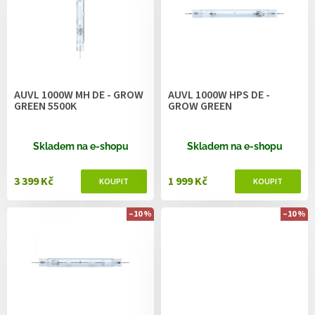
r
o
d
u
k
t
AUVL 1000W MH DE - GROW
AUVL 1000W HPS DE -
ů
GREEN 5500K
GROW GREEN
Skladem na e-shopu
Skladem na e-shopu
3 399 Kč
1 999 Kč
–10 %
–10 %