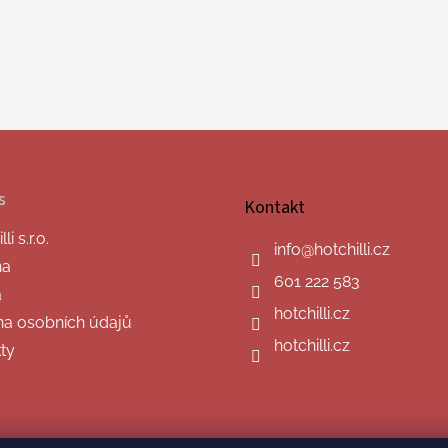
s
Kontakt
i s.r.o.
info
@
hotchilli.cz
na
601 222 583
a
hotchilli.cz
a osobních údajů
hotchilli.cz
ty