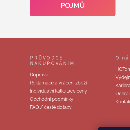
POJMŮ
Z
á
p
PRŮVODCE
O ná
a
NAKUPOVÁNÍM
t
HOTchill
í
Doprava
Výdej
Reklamace a vrácení zboží
Kariér
Individuální kalkulace ceny
Ochran
Obchodní podmínky
Kontak
FAQ / časté dotazy