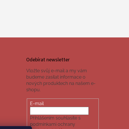
Odebírat newsletter
Vložte svůj e-mail a my vám
budeme zasílat informace o
nových produktech na našem e-
shopu.
E-mail
Přihlášením souhlasíte s
podmínkami ochrany