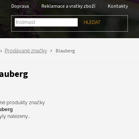
Doprava
Reklamace a vratky zboží
Kontakty
HLEDAT
Blauberg
Prodávané značky
auberg
né produkty značky
uberg
ly nalezeny...