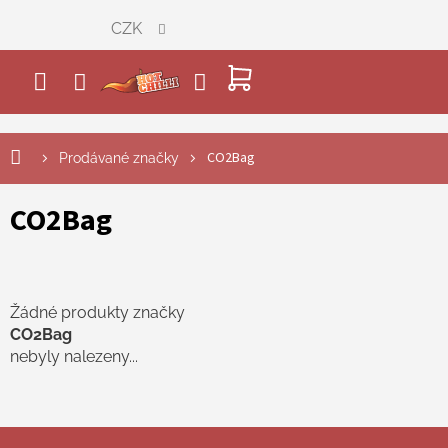
Přejít
CZK
na
obsah
NÁKUPNÍ
KOŠÍK
CO2Bag
Prodávané značky
CO2Bag
Žádné produkty značky
CO2Bag
nebyly nalezeny...
Z