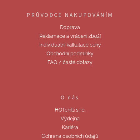
á
p
PRŮVODCE NAKUPOVÁNÍM
a
t
Doprava
í
Reklamace a vrácení zboží
Individuální kalkulace ceny
Obchodní podmínky
FAQ / časté dotazy
O nás
HOTchilli s.r.o.
Výdejna
Kariéra
Ochrana osobních údajů