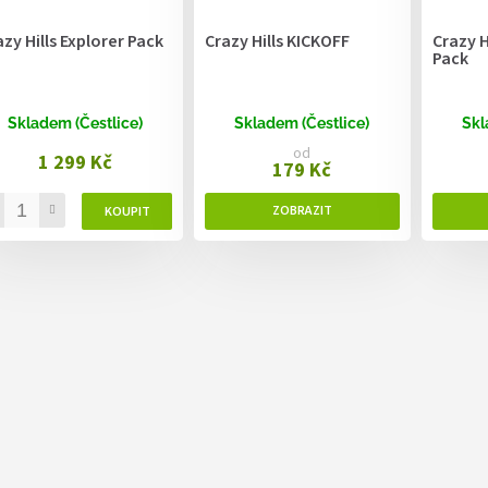
azy Hills Explorer Pack
Crazy Hills KICKOFF
Crazy H
Pack
Skladem (Čestlice)
Skladem (Čestlice)
Skl
od
1 299 Kč
179 Kč
O
v
l
á
d
a
c
í
p
r
v