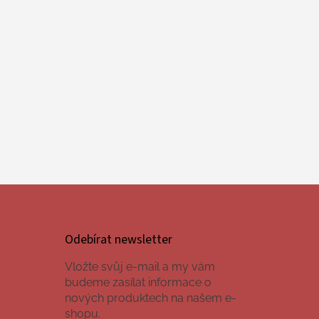
Odebírat newsletter
Vložte svůj e-mail a my vám
budeme zasílat informace o
nových produktech na našem e-
shopu.