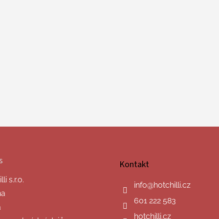
s
Kontakt
i s.r.o.
info
@
hotchilli.cz
na
601 222 583
a
hotchilli.cz