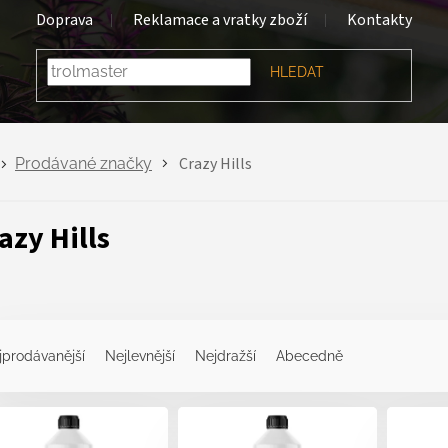
Doprava
Reklamace a vratky zboží
Kontakty
HLEDAT
Crazy Hills
Prodávané značky
azy Hills
jprodávanější
Nejlevnější
Nejdražší
Abecedně