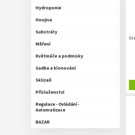
p
Hydroponie
r
o
Hnojiva
d
u
Substráty
k
Cr
t
Měření
ů
Květináče a podmisky
Sadba a klonování
Sklizeň
Příslušenství
Regulace - Ovládání -
Automatizace
BAZAR