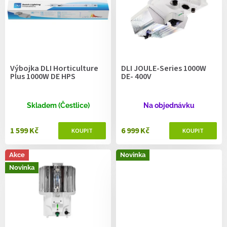
r
o
d
u
k
t
Výbojka DLI Horticulture
DLI JOULE-Series 1000W
ů
Plus 1000W DE HPS
DE- 400V
Skladem (Čestlice)
Na objednávku
1 599 Kč
6 999 Kč
Akce
Novinka
Novinka