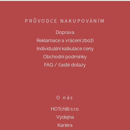
d
Z
a
á
c
p
í
PRŮVODCE NAKUPOVÁNÍM
a
p
t
r
Doprava
v
í
k
Reklamace a vrácení zboží
y
Individuální kalkulace ceny
v
ý
Obchodní podmínky
p
FAQ / časté dotazy
i
s
u
O nás
HOTchilli s.r.o.
Výdejna
Kariéra