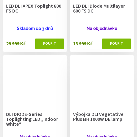
LED DLI APEX Toplight 800
LED DLI Diode Multilayer
FS DC
600 FS DC
Skladem do 3 dnů
Na objednávku
29 999 Kč
13 999 Kč
DLI DIODE-Series
Výbojka DLI Vegetative
Toplighting LED „Indoor
Plus MH 1000W DE lamp
White“
Na objednávku
Na objednávku