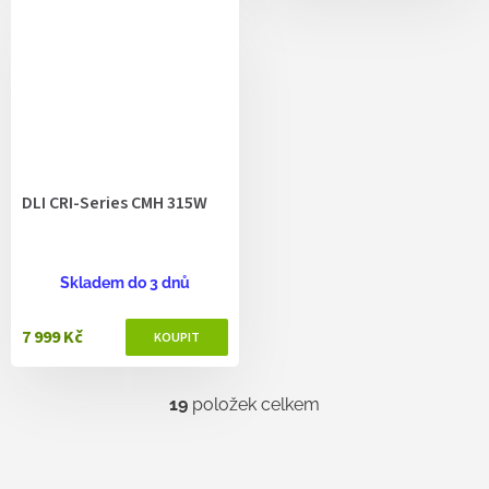
DLI CRI-Series CMH 315W
Skladem do 3 dnů
7 999 Kč
19
položek celkem
O
v
l
á