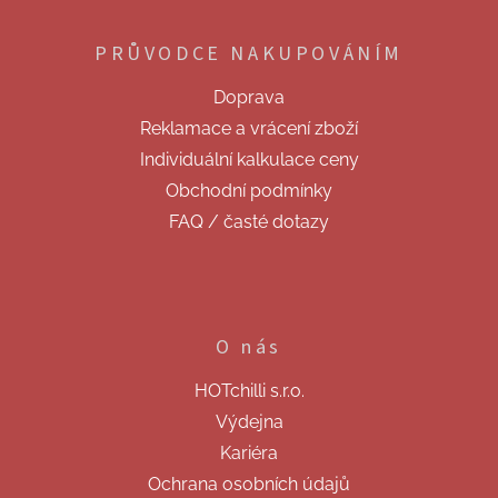
á
p
PRŮVODCE NAKUPOVÁNÍM
a
t
Doprava
í
Reklamace a vrácení zboží
Individuální kalkulace ceny
Obchodní podmínky
FAQ / časté dotazy
O nás
HOTchilli s.r.o.
Výdejna
Kariéra
Ochrana osobních údajů