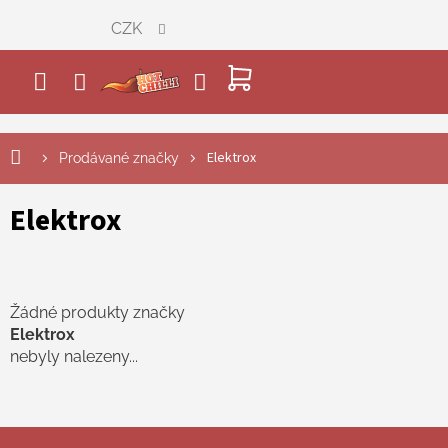
Přejít
CZK
na
obsah
NÁKUPNÍ
KOŠÍK
Elektrox
Prodávané značky
Elektrox
Žádné produkty značky
Elektrox
nebyly nalezeny...
Z