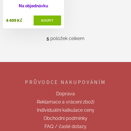
Na objednávku
4 499 Kč
5
položek celkem
O
v
l
á
d
Z
a
á
c
p
í
PRŮVODCE NAKUPOVÁNÍM
a
p
t
r
Doprava
v
í
k
Reklamace a vrácení zboží
y
Individuální kalkulace ceny
v
ý
Obchodní podmínky
p
FAQ / časté dotazy
i