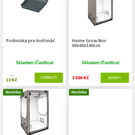
r
o
d
u
k
t
Podmiska pro květináč
Home Grow Box
ů
80x80x180cm
Skladem (Čestlice)
Skladem (Čestlice)
od
2 500 Kč
13 Kč
Novinka
Novinka