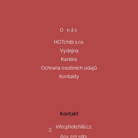
s
u
O nás
HOTchilli s.r.o.
Výdejna
Kariéra
Ochrana osobních údajů
Kontakty
Kontakt
info
@
hotchilli.cz
601 222 583