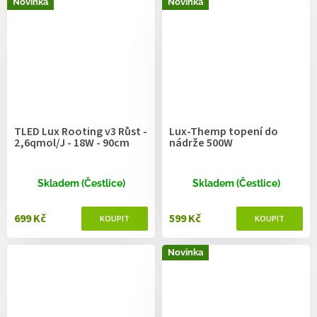
Novinka
Novinka
TLED Lux Rooting v3 Růst -
Lux-Themp topení do
2,6qmol/J - 18W - 90cm
nádrže 500W
Skladem (Čestlice)
Skladem (Čestlice)
699 Kč
599 Kč
Novinka