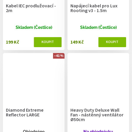
Kabel IEC prodlužovací -
Napájecí kabel pro Lux
2m
Rooting v3 - 1.5m
Skladem (Čestlice)
Skladem (Čestlice)
199 Kč
149 Kč
–41 %
Diamond Extreme
Heavy Duty Deluxe Wall
Reflector LARGE
Fan - nástěnný ventilátor
Ø50cm
Objednáno
Na objednávku