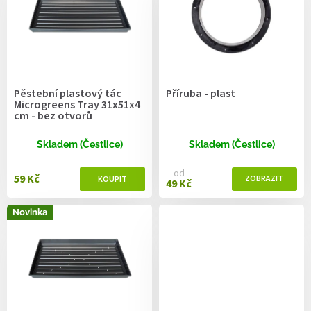
r
o
d
u
k
t
Pěstební plastový tác
Příruba - plast
ů
Microgreens Tray 31x51x4
cm - bez otvorů
Skladem (Čestlice)
Skladem (Čestlice)
od
59 Kč
49 Kč
Novinka