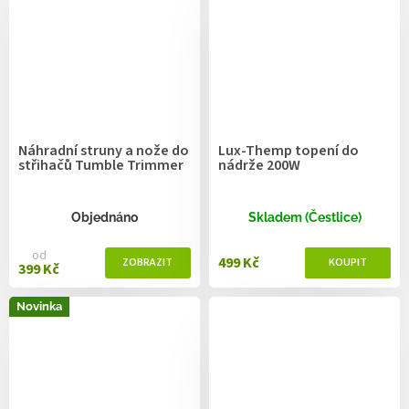
Náhradní struny a nože do
Lux-Themp topení do
střihačů Tumble Trimmer
nádrže 200W
Objednáno
Skladem (Čestlice)
od
499 Kč
399 Kč
Novinka