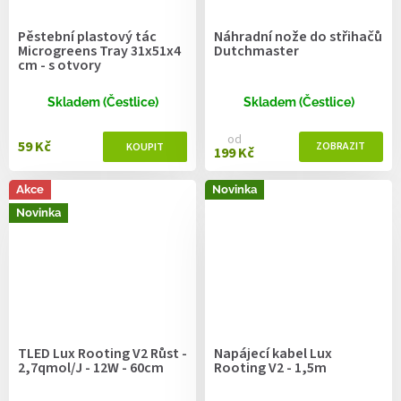
Pěstební plastový tác
Náhradní nože do střihačů
Microgreens Tray 31x51x4
Dutchmaster
cm - s otvory
Skladem (Čestlice)
Skladem (Čestlice)
od
59 Kč
199 Kč
Akce
Novinka
Novinka
TLED Lux Rooting V2 Růst -
Napájecí kabel Lux
2,7qmol/J - 12W - 60cm
Rooting V2 - 1,5m