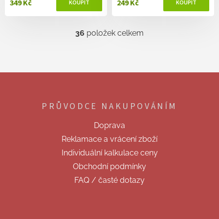
349 Kč
249 Kč
36
položek celkem
O
v
l
á
d
Z
a
á
c
p
í
PRŮVODCE NAKUPOVÁNÍM
a
p
t
r
Doprava
v
í
k
Reklamace a vrácení zboží
y
Individuální kalkulace ceny
v
ý
Obchodní podmínky
p
FAQ / časté dotazy
i
s
u