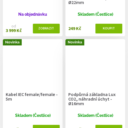
Ø22mm
Na objednávku
Skladem (Čestlice)
od
249 Kč
3 999 Kč
Novinka
Novinka
Kabel IEC female/female -
Podpůrná základna Lux
5m
CO2, náhradní úchyt -
Ø16mm
Skladem (Čestlice)
Skladem (Čestlice)