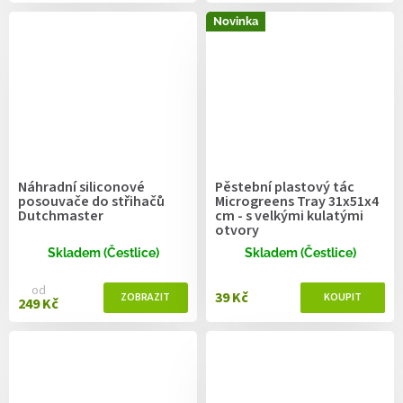
Novinka
Náhradní siliconové
Pěstební plastový tác
posouvače do střihačů
Microgreens Tray 31x51x4
Dutchmaster
cm - s velkými kulatými
otvory
Skladem (Čestlice)
Skladem (Čestlice)
od
39 Kč
249 Kč