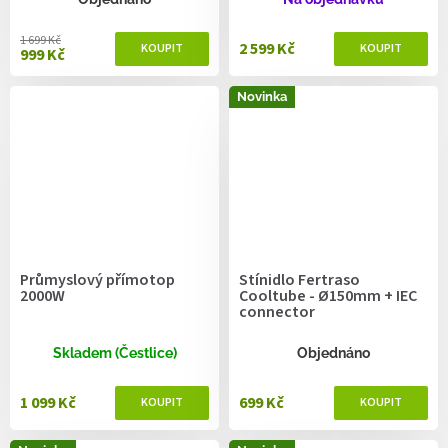
1 699 Kč
2 599 Kč
999 Kč
Novinka
Průmyslový přímotop
Stínidlo Fertraso
2000W
Cooltube - Ø150mm + IEC
connector
Skladem (Čestlice)
Objednáno
1 099 Kč
699 Kč