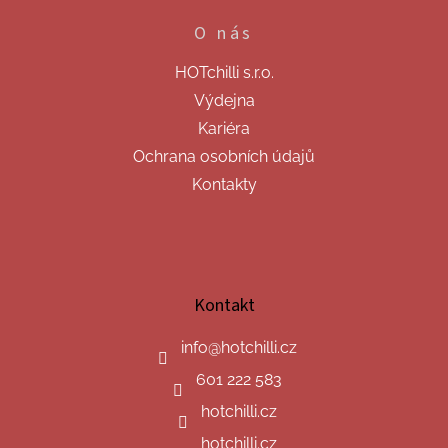
O nás
HOTchilli s.r.o.
Výdejna
Kariéra
Ochrana osobních údajů
Kontakty
Kontakt
info
@
hotchilli.cz
601 222 583
hotchilli.cz
hotchilli.cz