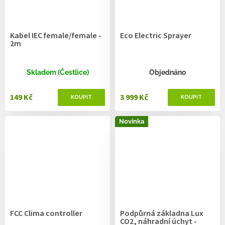
Kabel IEC female/female -
Eco Electric Sprayer
2m
Skladem (Čestlice)
Objednáno
149 Kč
3 999 Kč
Novinka
FCC Clima controller
Podpůrná základna Lux
CO2, náhradní úchyt -