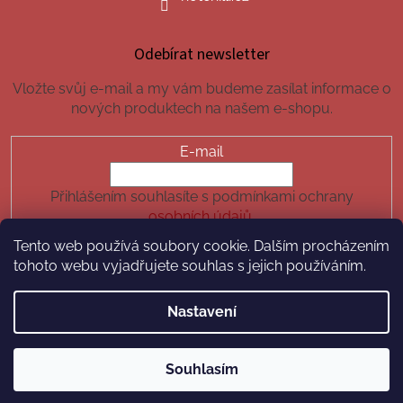
Odebírat newsletter
Vložte svůj e-mail a my vám budeme zasílat informace o
nových produktech na našem e-shopu.
E-mail
Přihlášením souhlasíte s podmínkami ochrany
osobních údajů.
Tento web používá soubory cookie. Dalším procházením
PŘIHLÁSIT SE
tohoto webu vyjadřujete souhlas s jejich používáním.
Nastavení
Vytvořil Shoptet
Souhlasím
Copyright 2026
hotchilli.cz
. Všechna práva vyhrazena.