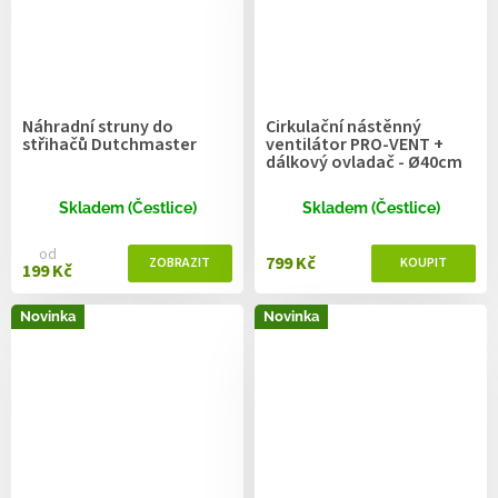
Náhradní struny do
Cirkulační nástěnný
střihačů Dutchmaster
ventilátor PRO-VENT +
dálkový ovladač - Ø40cm
Skladem (Čestlice)
Skladem (Čestlice)
od
799 Kč
199 Kč
Novinka
Novinka