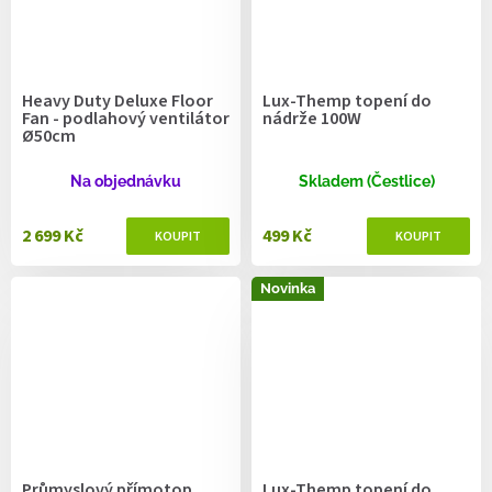
Heavy Duty Deluxe Floor
Lux-Themp topení do
Fan - podlahový ventilátor
nádrže 100W
Ø50cm
Na objednávku
Skladem (Čestlice)
2 699 Kč
499 Kč
Novinka
Průmyslový přímotop
Lux-Themp topení do