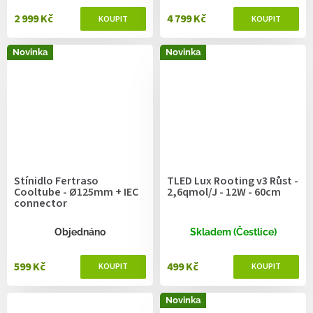
2 999 Kč
4 799 Kč
Novinka
Novinka
Stínidlo Fertraso
TLED Lux Rooting v3 Růst -
Cooltube - Ø125mm + IEC
2,6qmol/J - 12W - 60cm
connector
Objednáno
Skladem (Čestlice)
599 Kč
499 Kč
Novinka