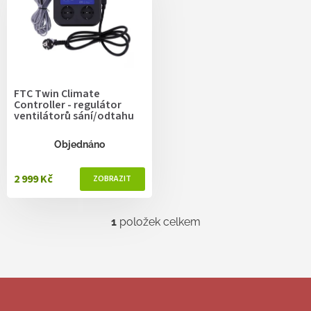
r
o
d
u
k
t
FTC Twin Climate
ů
Controller - regulátor
ventilátorů sání/odtahu
Objednáno
2 999 Kč
1
položek celkem
O
v
l
á
d
Z
a
á
c