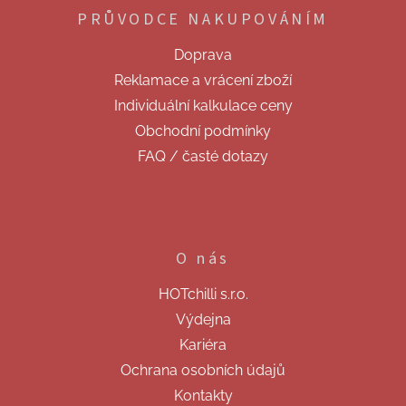
p
í
PRŮVODCE NAKUPOVÁNÍM
a
p
t
r
Doprava
v
í
k
Reklamace a vrácení zboží
y
Individuální kalkulace ceny
v
ý
Obchodní podmínky
p
FAQ / časté dotazy
i
s
u
O nás
HOTchilli s.r.o.
Výdejna
Kariéra
Ochrana osobních údajů
Kontakty