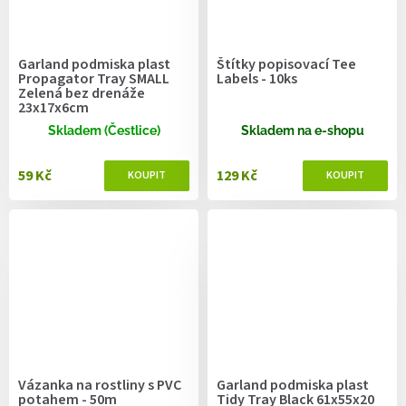
Garland podmiska plast
Štítky popisovací Tee
Propagator Tray SMALL
Labels - 10ks
Zelená bez drenáže
23x17x6cm
Skladem (Čestlice)
Skladem na e-shopu
59 Kč
129 Kč
Vázanka na rostliny s PVC
Garland podmiska plast
potahem - 50m
Tidy Tray Black 61x55x20