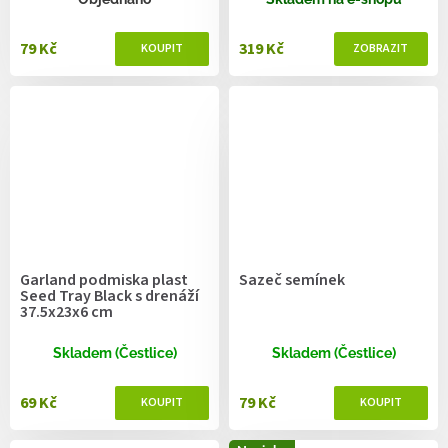
79 Kč
319 Kč
Garland podmiska plast
Sazeč semínek
Seed Tray Black s drenáží
37.5x23x6 cm
Skladem (Čestlice)
Skladem (Čestlice)
69 Kč
79 Kč