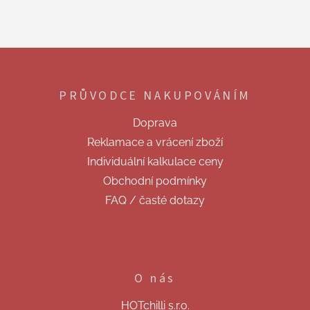
o
d
v
a
á
c
n
í
Z
í
p
á
r
p
v
PRŮVODCE NAKUPOVÁNÍM
a
k
t
y
Doprava
í
v
Reklamace a vrácení zboží
ý
p
Individuální kalkulace ceny
i
Obchodní podmínky
s
u
FAQ / časté dotazy
O nás
HOTchilli s.r.o.