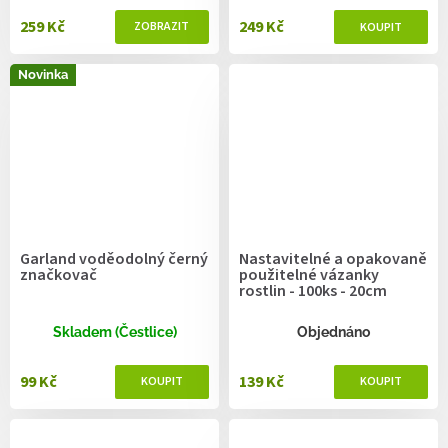
259 Kč
249 Kč
Novinka
Garland voděodolný černý
Nastavitelné a opakovaně
značkovač
použitelné vázanky
rostlin - 100ks - 20cm
Skladem (Čestlice)
Objednáno
99 Kč
139 Kč