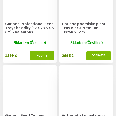
Garland Professional Seed
Garland podmiska plast
Trays bez díry (37 X 23.5 X 5
Tray Black Premium
CM) - balení 5ks
100x40x5 cm
Skladem (Čestlice)
Skladem (Čestlice)
159 Kč
269 Kč
Garland Seed Cutting
Automatický závlahový