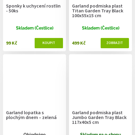
Sponky k uchycení rostlin
Garland podmiska plast
- 50ks
Titan Garden Tray Black
100x55x15 cm
Skladem (Čestlice)
Skladem (Čestlice)
99 Kč
499 Kč
Garland lopatka s
Garland podmiska plast
plochým dnem – zelená
Jumbo Garden Tray Black
117x40x5 cm
Objednáno
Skladem na e-shopu