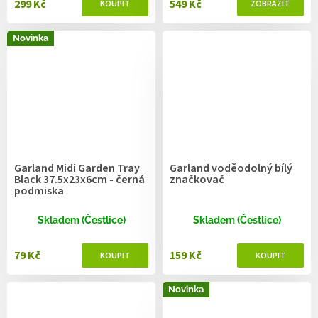
299 Kč
549 Kč
Novinka
Garland Midi Garden Tray
Garland voděodolný bílý
Black 37.5x23x6cm - černá
značkovač
podmiska
Skladem (Čestlice)
Skladem (Čestlice)
79 Kč
159 Kč
Novinka