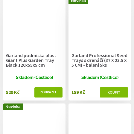
Novinka
Garland podmiska plast
Garland Professional Seed
Giant Plus Garden Tray
Trays s drenáží (37 X 23.5 X
Black 120x55x5 cm
5 CM) - balení 5ks
Skladem (Čestlice)
Skladem (Čestlice)
529 Kč
159 Kč
Novinka