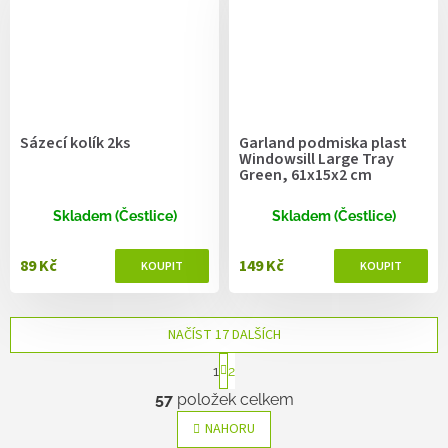
Sázecí kolík 2ks
Garland podmiska plast
Windowsill Large Tray
Green, 61x15x2 cm
Skladem (Čestlice)
Skladem (Čestlice)
89 Kč
149 Kč
NAČÍST 17 DALŠÍCH
S
1
2
t
O
r
57
položek celkem
v
á
l
n
NAHORU
k
á