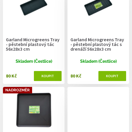
r
o
d
u
k
t
Garland Microgreens Tray
Garland Microgreens Tray
ů
- pěstební plastový tác
- pěstební plastový tác s
56x28x3 cm
drenáží 56x28x3 cm
Skladem (Čestlice)
Skladem (Čestlice)
80 Kč
80 Kč
NADROZMĚR