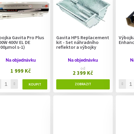
bojka Gavita Pro Plus
Gavita HPS Replacement
Výbojk
00W 400V EL DE
kit - Set náhradního
Enhanc
100μmol s-1)
reflektor a výbojky
Na objednávku
Na objednávku
N
od
1 999 Kč
2 399 Kč