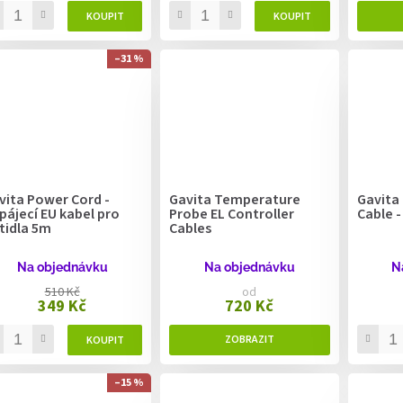
–31 %
vita Power Cord -
Gavita Temperature
Gavita 
pájecí EU kabel pro
Probe EL Controller
Cable 
ítidla 5m
Cables
Na objednávku
Na objednávku
N
510 Kč
od
349 Kč
720 Kč
–15 %