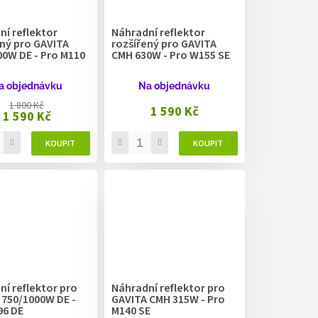
í reflektor
Náhradní reflektor
ený pro GAVITA
rozšířený pro GAVITA
00W DE - Pro M110
CMH 630W - Pro W155 SE
a objednávku
Na objednávku
1 800 Kč
1 590 Kč
1 590 Kč
í reflektor pro
Náhradní reflektor pro
 750/1000W DE -
GAVITA CMH 315W - Pro
96 DE
M140 SE