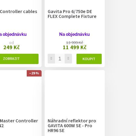
Controller cables
Gavita Pro 6/750e DE
FLEX Complete Fixture
a objednávku
Na objednávku
od
13 999 Kč
249 Kč
11 499 Kč
–29 %
Master Controller
Náhradní reflektor pro
N2
GAVITA 600W SE - Pro
HR96 SE