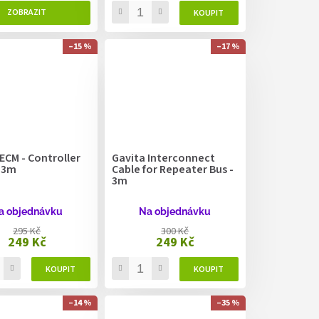
–15 %
–17 %
ECM - Controller
Gavita Interconnect
- 3m
Cable for Repeater Bus -
3m
a objednávku
Na objednávku
295 Kč
300 Kč
249 Kč
249 Kč
–14 %
–35 %