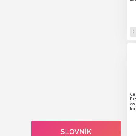
Ca
Pr
ov
ko
SLOVNÍK