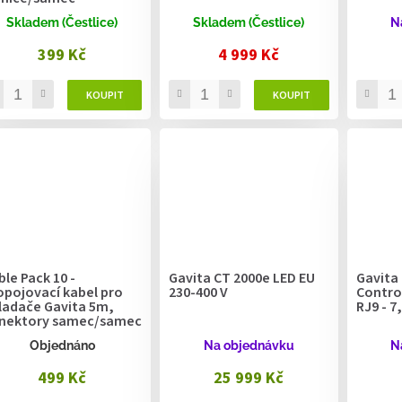
Skladem (Čestlice)
Skladem (Čestlice)
N
399 Kč
4 999 Kč
ble Pack 10 -
Gavita CT 2000e LED EU
Gavita
opojovací kabel pro
230-400 V
Control
ladače Gavita 5m,
RJ9 - 7
nektory samec/samec
Objednáno
Na objednávku
N
499 Kč
25 999 Kč