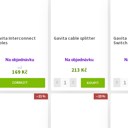
vita Interconnect
Gavita cable splitter
Gavita
bles
Switch
Na objednávku
Na objednávku
N
od
213 Kč
169 Kč
–21 %
–23 %