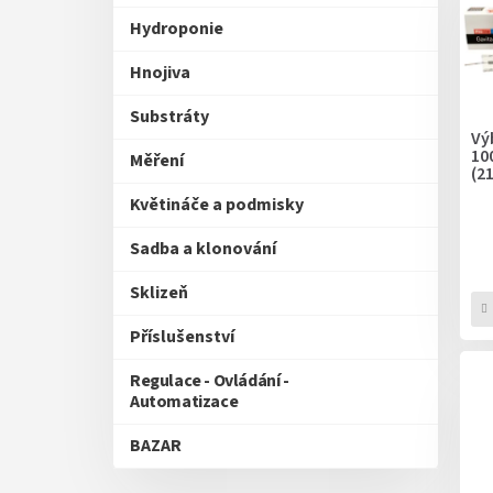
p
Hydroponie
r
o
Hnojiva
d
u
Substráty
k
Vý
10
t
Měření
(2
ů
Květináče a podmisky
Sadba a klonování
Sklizeň
Příslušenství
Regulace - Ovládání -
Automatizace
BAZAR