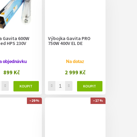
a Gavita 600W
Výbojka Gavita PRO
ed HPS 230V
750W 400V EL DE
a objednávku
Na dotaz
899 Kč
2 999 Kč
–29 %
–17 %