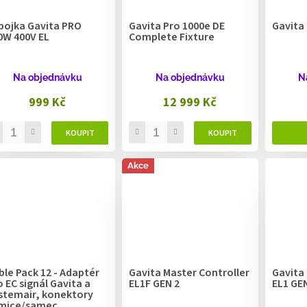
bojka Gavita PRO
Gavita Pro 1000e DE
Gavita 
0W 400V EL
Complete Fixture
Na objednávku
Na objednávku
N
999 Kč
12 999 Kč
Akce
ble Pack 12 - Adaptér
Gavita Master Controller
Gavita 
o EC signál Gavita a
EL1F GEN 2
EL1 GE
stemair, konektory
mice/samec