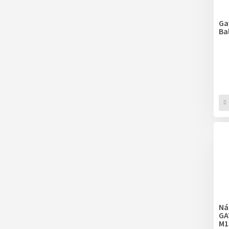
Ga
Ba
Ná
GA
M1