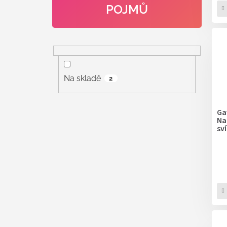
POJMŮ
Na skladě
2
Ga
Na
sv