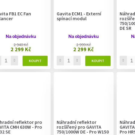
vita FB1 EC Fan
Gavita ECM1 - Externí
Náhradn
lancer
spínací modul
rozšíř
750/10
DE SR
Na objednávku
Na objednávku
N
2 940 Kč
2 999 Kč
2 299 Kč
2 299 Kč
hradní reflektor pro
Náhradní reflektor
Náhradn
VITA CMH 630W - Pro
rozšířený pro GAVITA
GAVITA
32 SE
750/1000W DE - Pro W150
Pro HR