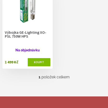
r
o
d
u
k
t
Výbojka GE-Lighting XO-
ů
PSL 750W HPS
Na objednávku
1 499 Kč
1
položek celkem
O
v
l
á
d
Z
a
á
c