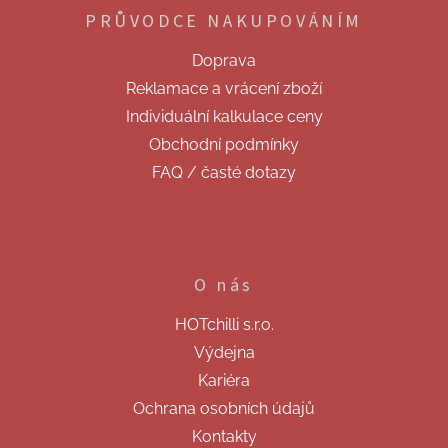
p
í
PRŮVODCE NAKUPOVÁNÍM
a
p
t
r
Doprava
v
í
k
Reklamace a vrácení zboží
y
Individuální kalkulace ceny
v
ý
Obchodní podmínky
p
FAQ / časté dotazy
i
s
u
O nás
HOTchilli s.r.o.
Výdejna
Kariéra
Ochrana osobních údajů
Kontakty