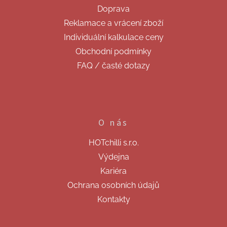
t
r
Doprava
v
í
k
Reklamace a vrácení zboží
y
Individuální kalkulace ceny
v
ý
Obchodní podmínky
p
FAQ / časté dotazy
i
s
u
O nás
HOTchilli s.r.o.
Výdejna
Kariéra
Ochrana osobních údajů
Kontakty