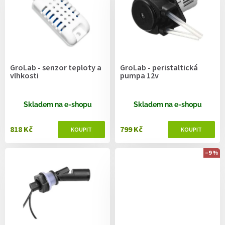
r
o
d
u
k
t
GroLab - senzor teploty a
GroLab - peristaltická
ů
vlhkosti
pumpa 12v
Skladem na e-shopu
Skladem na e-shopu
818 Kč
799 Kč
–9 %