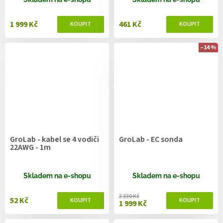
1 999 Kč
461 Kč
–14 %
GroLab - kabel se 4 vodiči
GroLab - EC sonda
22AWG - 1m
Skladem na e-shopu
Skladem na e-shopu
2 330 Kč
52 Kč
1 999 Kč