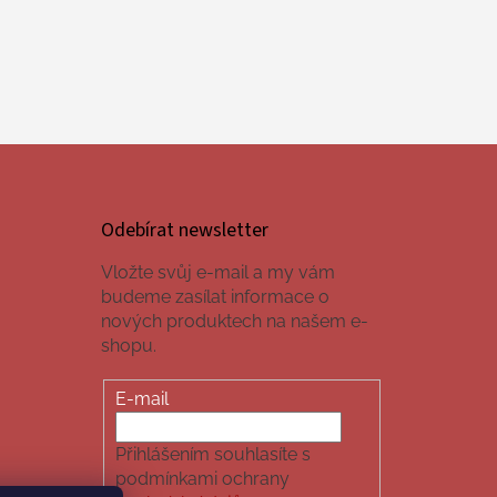
Odebírat newsletter
Vložte svůj e-mail a my vám
budeme zasílat informace o
nových produktech na našem e-
shopu.
E-mail
Přihlášením souhlasíte s
podmínkami ochrany