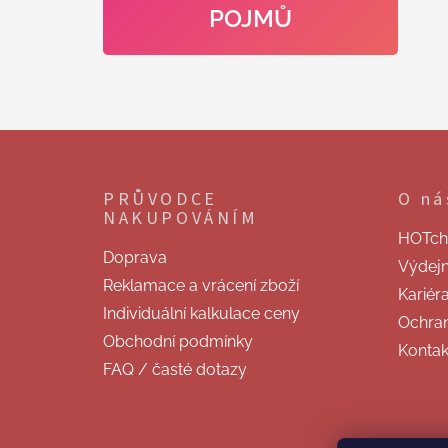
POJMŮ
Z
á
p
PRŮVODCE
O ná
a
NAKUPOVÁNÍM
t
HOTchill
í
Doprava
Výdej
Reklamace a vrácení zboží
Kariér
Individuální kalkulace ceny
Ochran
Obchodní podmínky
Kontak
FAQ / časté dotazy