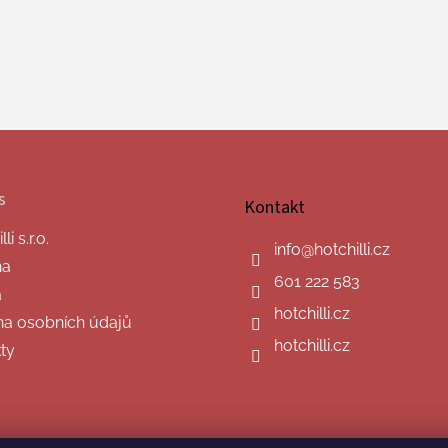
s
Kontakt
i s.r.o.
info
@
hotchilli.cz
na
601 222 583
a
hotchilli.cz
a osobních údajů
hotchilli.cz
ty