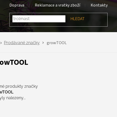
Doprava
Reklamace a vratky zboží
Kontakty
HLEDAT
growTOOL
Prodávané značky
rowTOOL
né produkty značky
owTOOL
ly nalezeny...