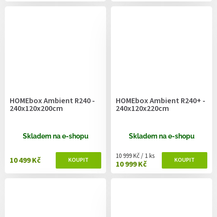
HOMEbox Ambient R240 -
HOMEbox Ambient R240+ -
240x120x200cm
240x120x220cm
Skladem na e-shopu
Skladem na e-shopu
Měrná cena:
10 999 Kč / 1 ks
10 499 Kč
10 999 Kč