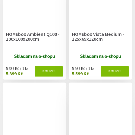
HOMEbox Ambient Q100 -
HOMEbox Vista Medium -
100x100x200cm
125x65x120cm
Skladem na e-shopu
Skladem na e-shopu
Měrná cena:
Měrná cena:
5 399 Kč / 1 ks
5 599 Kč / 1 ks
5 399 Kč
5 599 Kč