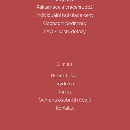
v
í
k
Reklamace a vrácení zboží
y
Individuální kalkulace ceny
v
ý
Obchodní podmínky
p
FAQ / časté dotazy
i
s
u
O nás
HOTchilli s.r.o.
Výdejna
Kariéra
Ochrana osobních údajů
Kontakty