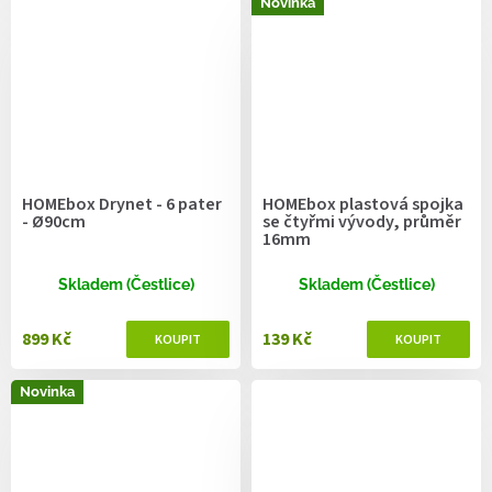
Novinka
HOMEbox Drynet - 6 pater
HOMEbox plastová spojka
- Ø90cm
se čtyřmi vývody, průměr
16mm
Skladem (Čestlice)
Skladem (Čestlice)
899 Kč
139 Kč
Novinka