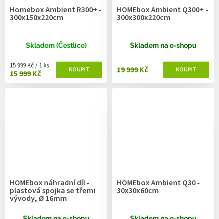
Homebox Ambient R300+ -
HOMEbox Ambient Q300+ -
300x150x220cm
300x300x220cm
Skladem (Čestlice)
Skladem na e-shopu
Měrná cena:
15 999 Kč / 1 ks
19 999 Kč
15 999 Kč
HOMEbox náhradní díl -
HOMEbox Ambient Q30 -
plastová spojka se třemi
30x30x60cm
vývody, Ø 16mm
Skladem na e-shopu
Skladem na e-shopu