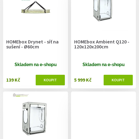
r
o
d
u
k
t
HOMEbox Drynet - síť na
HOMEbox Ambient Q120 -
ů
sušení - Ø60cm
120x120x200cm
Skladem na e-shopu
Skladem na e-shopu
139 Kč
5 999 Kč