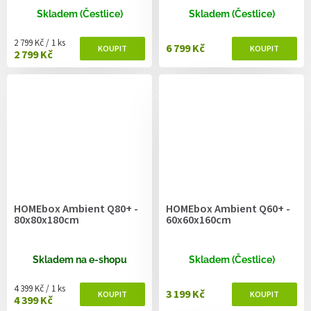
Skladem (Čestlice)
Skladem (Čestlice)
Měrná cena:
2 799 Kč / 1 ks
6 799 Kč
2 799 Kč
HOMEbox Ambient Q80+ -
HOMEbox Ambient Q60+ -
80x80x180cm
60x60x160cm
Skladem na e-shopu
Skladem (Čestlice)
Měrná cena:
4 399 Kč / 1 ks
3 199 Kč
4 399 Kč