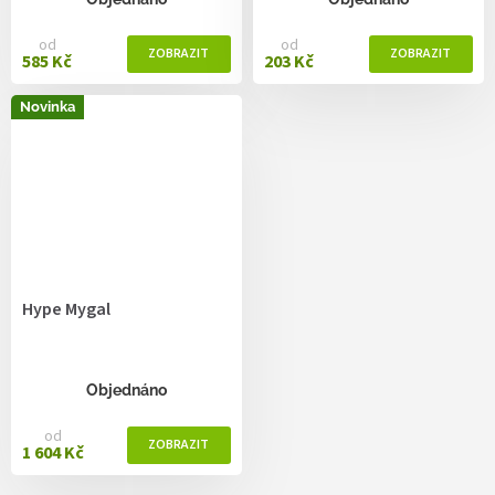
od
od
585 Kč
203 Kč
Novinka
Hype Mygal
Objednáno
od
1 604 Kč