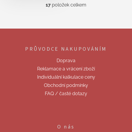
17
položek celkem
O
v
l
á
d
Z
a
á
c
p
í
PRŮVODCE NAKUPOVÁNÍM
a
p
t
r
Doprava
v
í
k
Reklamace a vrácení zboží
y
Individuální kalkulace ceny
v
ý
Obchodní podmínky
p
FAQ / časté dotazy
i
s
u
O nás