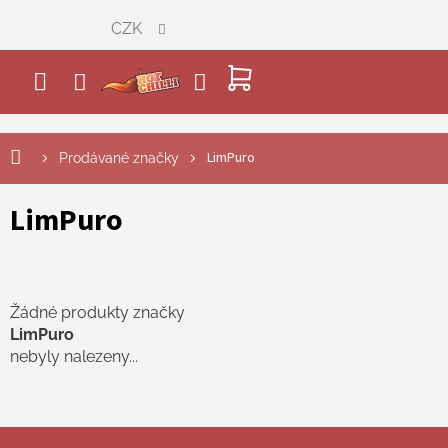
Přejít
CZK
na
obsah
NÁKUPNÍ
KOŠÍK
LimPuro
Prodávané značky
LimPuro
Žádné produkty značky
LimPuro
nebyly nalezeny...
Z