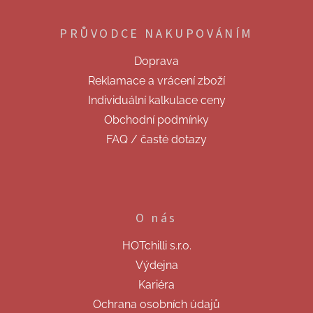
á
p
PRŮVODCE NAKUPOVÁNÍM
a
t
Doprava
í
Reklamace a vrácení zboží
Individuální kalkulace ceny
Obchodní podmínky
FAQ / časté dotazy
O nás
HOTchilli s.r.o.
Výdejna
Kariéra
Ochrana osobních údajů