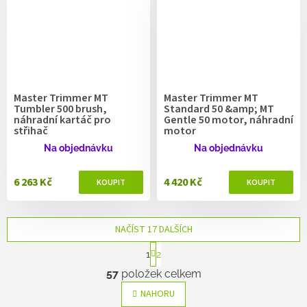
Master Trimmer MT
Master Trimmer MT
Tumbler 500 brush,
Standard 50 &amp; MT
náhradní kartáč pro
Gentle 50 motor, náhradní
střihač
motor
Na objednávku
Na objednávku
6 263 Kč
4 420 Kč
NAČÍST 17 DALŠÍCH
S
1
2
t
O
r
57
položek celkem
v
á
l
n
NAHORU
k
á