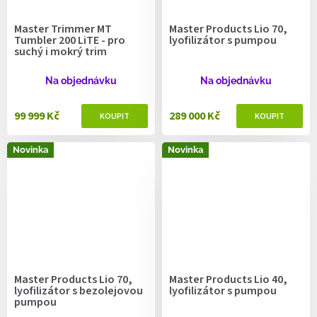
Master Trimmer MT
Master Products Lio 70,
Tumbler 200 LiTE - pro
lyofilizátor s pumpou
suchý i mokrý trim
Na objednávku
Na objednávku
99 999 Kč
289 000 Kč
Novinka
Novinka
Master Products Lio 70,
Master Products Lio 40,
lyofilizátor s bezolejovou
lyofilizátor s pumpou
pumpou