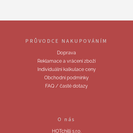
o
d
v
a
á
c
n
í
Z
í
p
á
r
p
v
PRŮVODCE NAKUPOVÁNÍM
a
k
t
y
Doprava
í
v
Reklamace a vrácení zboží
ý
p
Individuální kalkulace ceny
i
Obchodní podmínky
s
u
FAQ / časté dotazy
O nás
HOTchilli s.r.o.