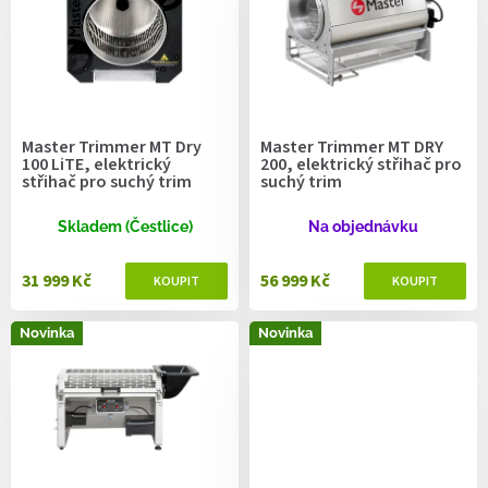
r
o
d
u
k
t
Master Trimmer MT Dry
Master Trimmer MT DRY
ů
100 LiTE, elektrický
200, elektrický střihač pro
střihač pro suchý trim
suchý trim
Skladem (Čestlice)
Na objednávku
31 999 Kč
56 999 Kč
Novinka
Novinka