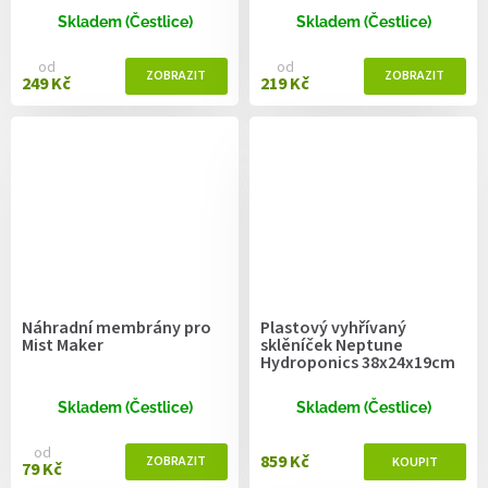
Skladem (Čestlice)
Skladem (Čestlice)
od
od
249 Kč
219 Kč
Náhradní membrány pro
Plastový vyhřívaný
Mist Maker
sklěníček Neptune
Hydroponics 38x24x19cm
Skladem (Čestlice)
Skladem (Čestlice)
od
859 Kč
79 Kč