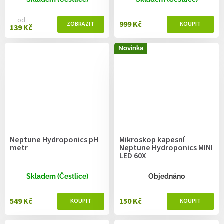
od
999 Kč
139 Kč
Novinka
Neptune Hydroponics pH
Mikroskop kapesní
metr
Neptune Hydroponics MINI
LED 60X
Skladem (Čestlice)
Objednáno
549 Kč
150 Kč