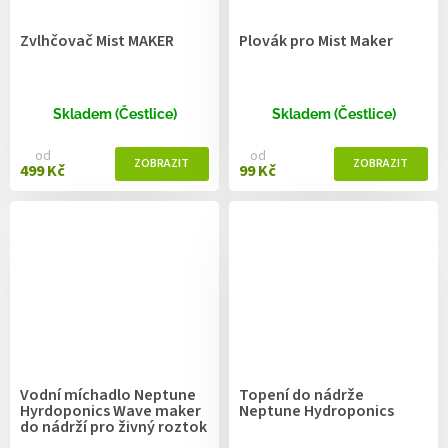
Zvlhčovač Mist MAKER
Plovák pro Mist Maker
Skladem (Čestlice)
Skladem (Čestlice)
od
od
499 Kč
99 Kč
Vodní míchadlo Neptune
Topení do nádrže
Hyrdoponics Wave maker
Neptune Hydroponics
do nádrží pro živný roztok