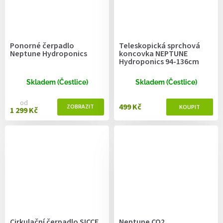
Ponorné čerpadlo
Teleskopická sprchová
Neptune Hydroponics
koncovka NEPTUNE
Hydroponics 94-136cm
Skladem (Čestlice)
Skladem (Čestlice)
od
499 Kč
1 299 Kč
Cirkulační čerpadlo SICCE
Neptune CO2