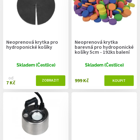
r
o
d
u
k
t
Neoprenová krytka pro
Neoprenová krytka
ů
hydroponické košíky
barevná pro hydroponické
košíky 5cm - 192ks balení
Skladem (Čestlice)
Skladem (Čestlice)
od
999 Kč
7 Kč