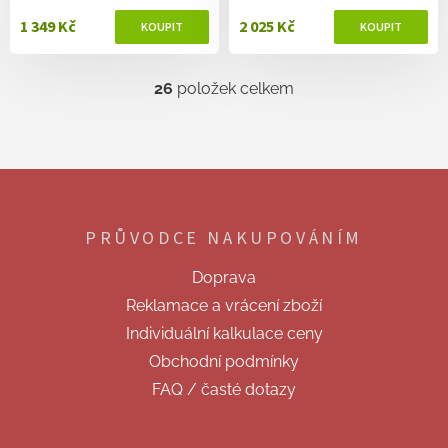
1 349 Kč
2 025 Kč
26
položek celkem
O
v
l
á
d
Z
a
á
c
p
í
PRŮVODCE NAKUPOVÁNÍM
a
p
t
r
Doprava
v
í
k
Reklamace a vrácení zboží
y
Individuální kalkulace ceny
v
ý
Obchodní podmínky
p
FAQ / časté dotazy
i
s
u