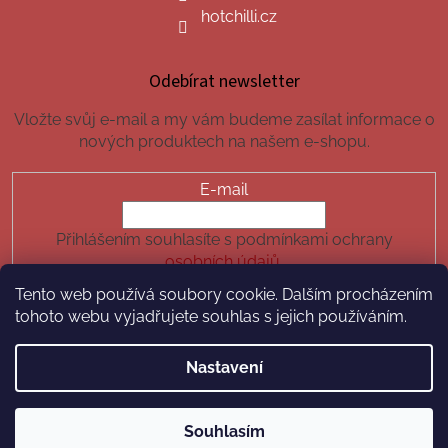
hotchilli.cz
Odebírat newsletter
Vložte svůj e-mail a my vám budeme zasílat informace o
nových produktech na našem e-shopu.
E-mail
Přihlášením souhlasíte s podmínkami ochrany
osobních údajů.
Tento web používá soubory cookie. Dalším procházením
PŘIHLÁSIT SE
tohoto webu vyjadřujete souhlas s jejich používáním.
Nastavení
Vytvořil Shoptet
Souhlasím
Copyright 2026
hotchilli.cz
. Všechna práva vyhrazena.