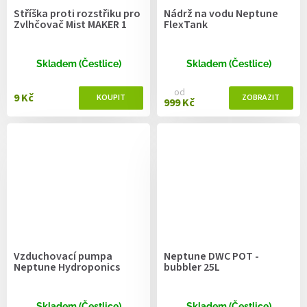
Stříška proti rozstřiku pro
Nádrž na vodu Neptune
Zvlhčovač Mist MAKER 1
FlexTank
Skladem (Čestlice)
Skladem (Čestlice)
od
9 Kč
999 Kč
Vzduchovací pumpa
Neptune DWC POT -
Neptune Hydroponics
bubbler 25L
Skladem (Čestlice)
Skladem (Čestlice)