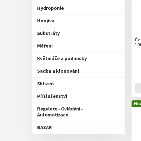
p
Hydroponie
r
o
Hnojiva
d
u
Substráty
k
Če
10
t
Měření
ů
Květináče a podmisky
Sadba a klonování
Sklizeň
Příslušenství
Nov
Regulace - Ovládání -
Automatizace
BAZAR