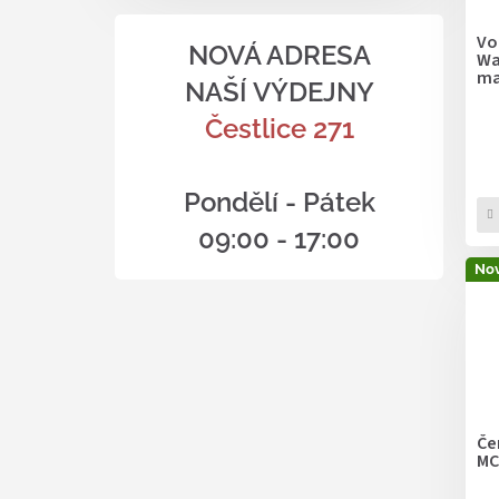
Vo
NOVÁ ADRESA
Wa
ma
NAŠÍ VÝDEJNY
Čestlice 271
Pondělí - Pátek
09:00 - 17:00
Nov
Če
MC