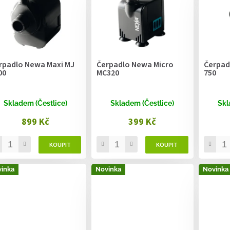
rpadlo Newa Maxi MJ
Čerpadlo Newa Micro
Čerpad
00
MC320
750
Skladem (Čestlice)
Skladem (Čestlice)
Skl
899 Kč
399 Kč
inka
Novinka
Novinka