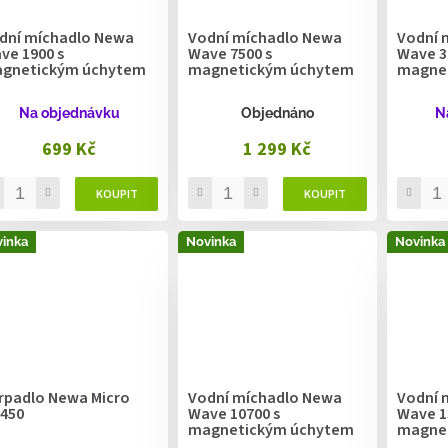
dní míchadlo Newa
Vodní míchadlo Newa
Vodní 
ve 1900 s
Wave 7500 s
Wave 3
gnetickým úchytem
magnetickým úchytem
magne
Na objednávku
Objednáno
N
699 Kč
1 299 Kč
inka
Novinka
Novinka
rpadlo Newa Micro
Vodní míchadlo Newa
Vodní 
450
Wave 10700 s
Wave 1
magnetickým úchytem
magne