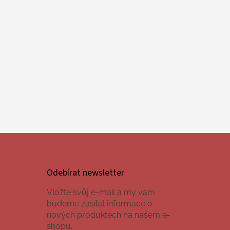
Odebírat newsletter
Vložte svůj e-mail a my vám
budeme zasílat informace o
nových produktech na našem e-
shopu.