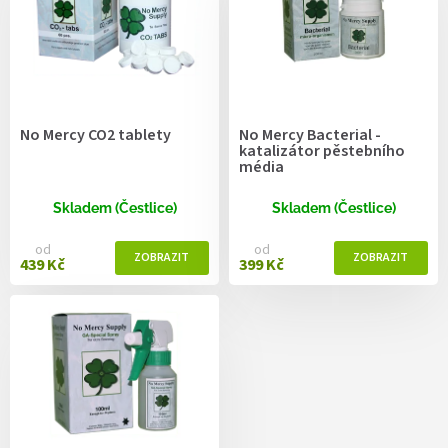
r
o
d
u
k
t
No Mercy CO2 tablety
No Mercy Bacterial -
ů
katalizátor pěstebního
média
Skladem (Čestlice)
Skladem (Čestlice)
od
od
439 Kč
399 Kč