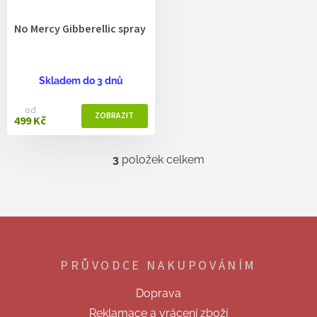
No Mercy Gibberellic spray
Skladem do 3 dnů
od
499 Kč
3
položek celkem
O
v
l
á
d
Z
a
á
c
p
í
PRŮVODCE NAKUPOVÁNÍM
a
p
t
r
Doprava
v
í
k
Reklamace a vrácení zboží