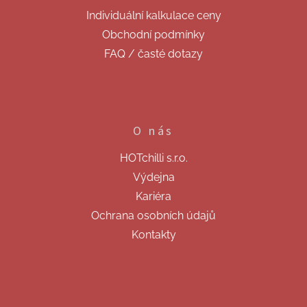
y
Individuální kalkulace ceny
v
ý
Obchodní podmínky
p
FAQ / časté dotazy
i
s
u
O nás
HOTchilli s.r.o.
Výdejna
Kariéra
Ochrana osobních údajů
Kontakty