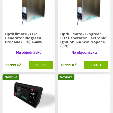
r
o
d
u
k
t
OptiClimate - CO2
OptiClimate - Biogreen
ů
Generator Biogreen
CO2 Generator Electronic
Propane (LPG) 1-4KW
Ignition 1-4.5kw Propane
(LPG)
Na objednávku
Na objednávku
11 999 Kč
15 999 Kč
Novinka
Novinka