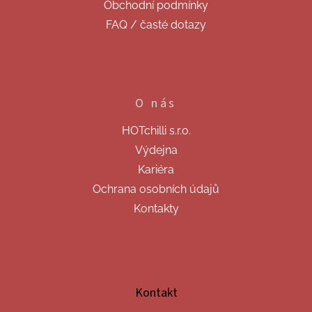
ý
Obchodní podmínky
p
FAQ / časté dotazy
i
s
u
O nás
HOTchilli s.r.o.
Výdejna
Kariéra
Ochrana osobních údajů
Kontakty
Kontakt