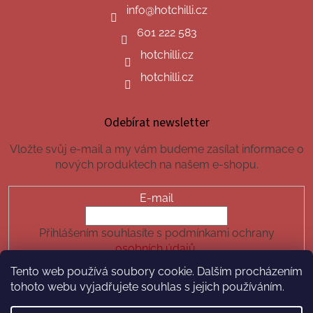
info
@
hotchilli.cz
601 222 583
hotchilli.cz
hotchilli.cz
Odebírat newsletter
Vložte svůj e-mail a my vám budeme zasílat informace o
nových produktech na našem e-shopu.
E-mail
Přihlášením souhlasíte s podmínkami ochrany
osobních údajů.
Tento web používá soubory cookie. Dalším procházením
PŘIHLÁSIT SE
tohoto webu vyjadřujete souhlas s jejich používáním.