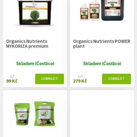
r
o
d
u
k
t
Organics Nutrients
Organics Nutrients POWER
ů
MYKORIZA premium
plant
Skladem (Čestlice)
Skladem (Čestlice)
od
od
99 Kč
279 Kč