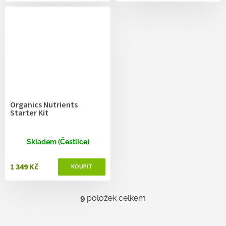
Organics Nutrients
Starter Kit
Skladem (Čestlice)
1 349 Kč
9
položek celkem
O
v
l