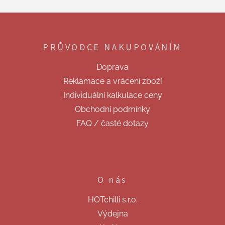
á
d
Z
a
á
c
p
í
PRŮVODCE NAKUPOVÁNÍM
a
p
t
r
Doprava
v
í
k
Reklamace a vrácení zboží
y
Individuální kalkulace ceny
v
ý
Obchodní podmínky
p
FAQ / časté dotazy
i
s
u
O nás
HOTchilli s.r.o.
Výdejna