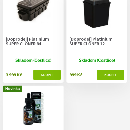
r
o
d
u
k
t
[Doprodej] Platinium
[Doprodej] Platinium
ů
SUPER CLONER 84
SUPER CLONER 12
Skladem (Čestlice)
Skladem (Čestlice)
3 999 Kč
999 Kč
Novinka