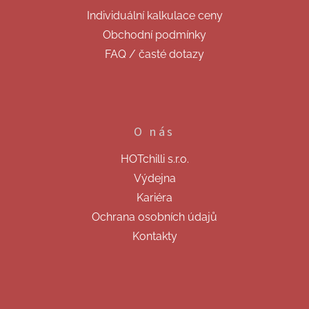
y
Individuální kalkulace ceny
v
ý
Obchodní podmínky
p
FAQ / časté dotazy
i
s
u
O nás
HOTchilli s.r.o.
Výdejna
Kariéra
Ochrana osobních údajů
Kontakty