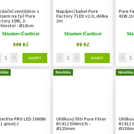
cilační ventilátor s
Napájecí kabel Pure
Pure F
ipsem na tyč Pure
Factory TLED v2.0, délka
42W 21
ctory 10W, 2-
2m
chlostní - Ø18cm
Skladem (Čestlice)
Skladem (Čestlice)
Skl
449 Kč
99 Kč
inka
Novinka
Novinka
zerlite PRO LED 1080W
Uhlíkový filtr Pure Filter
Uhlíkový
3.1 qmol/J
RC412 500m3/h -
RC412 
Ø125mm
Ø150