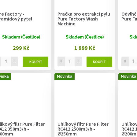
re Factory -
Pračka pro extrakci pylu
Odvlhč
ramidový pytel
Pure Factory Wash
Pure Fa
Machine
Skladem (Čestlice)
Skladem (Čestlice)
Skl
299 Kč
1 999 Kč
inka
Novinka
Novinka
íkový filtr Pure Filter
Uhlíkový filtr Pure Filter
Uhlíkový
412 350m3/h -
RC412 2500m3/h -
RC412 
100mm
Ø250mm
Ø200