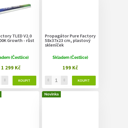
actory TLED V2.0
Propagátor Pure Factory
00K Growth - růst
58x37x23 cm, plastový
skleníček
adem (Čestlice)
Skladem (Čestlice)
1 299 Kč
199 Kč
Novinka