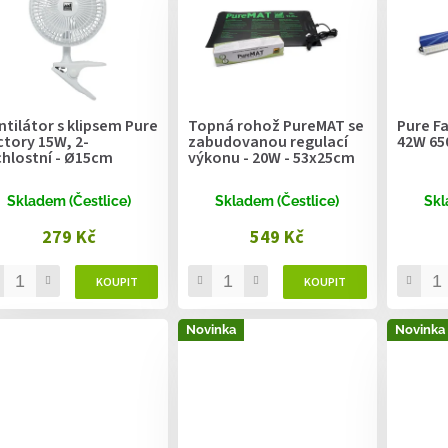
ntilátor s klipsem Pure
Topná rohož PureMAT se
Pure F
ctory 15W, 2-
zabudovanou regulací
42W 65
chlostní - Ø15cm
výkonu - 20W - 53x25cm
Skladem (Čestlice)
Skladem (Čestlice)
Skl
279 Kč
549 Kč
Novinka
Novinka