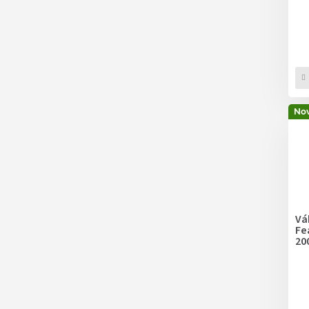
Nov
Vá
Fe
20