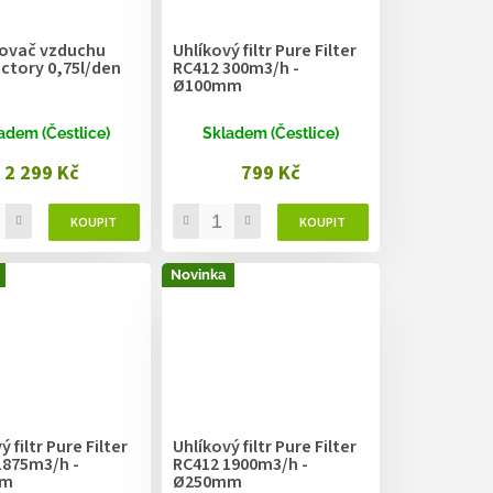
ovač vzduchu
Uhlíkový filtr Pure Filter
ctory 0,75l/den
RC412 300m3/h -
Ø100mm
adem (Čestlice)
Skladem (Čestlice)
2 299 Kč
799 Kč
Novinka
 filtr Pure Filter
Uhlíkový filtr Pure Filter
1875m3/h -
RC412 1900m3/h -
mm
Ø250mm