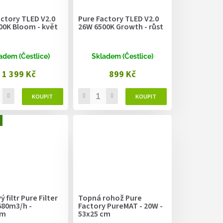
actory TLED V2.0
Pure Factory TLED V2.0
00K Bloom - květ
26W 6500K Growth - růst
adem (Čestlice)
Skladem (Čestlice)
1 399 Kč
899 Kč
 filtr Pure Filter
Topná rohož Pure
680m3/h -
Factory PureMAT - 20W -
mm
53x25 cm