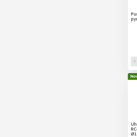
Pu
py
Nov
Uhl
RC
Ø