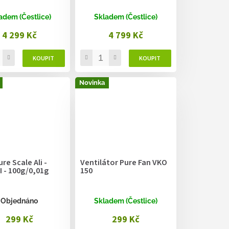
adem (Čestlice)
Skladem (Čestlice)
4 299 Kč
4 799 Kč
Novinka
re Scale Ali -
Ventilátor Pure Fan VKO
II - 100g/0,01g
150
Objednáno
Skladem (Čestlice)
299 Kč
299 Kč