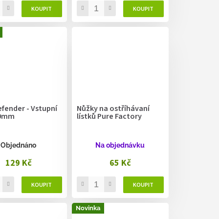
fender - Vstupní
Nůžky na ostříhávaní
150mm
lístků Pure Factory
Objednáno
Na objednávku
129 Kč
65 Kč
Novinka