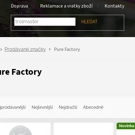
Doprava
Reklamace a vratky zboží
Kontakty
HLEDAT
Pure Factory
Prodávané značky
re Factory
jprodávanější
Nejlevnější
Nejdražší
Abecedně
Novinka