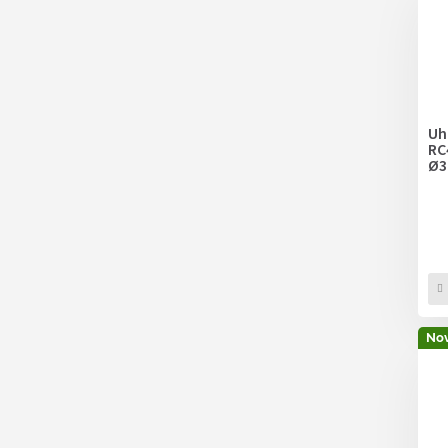
Uhl
RC
Ø
Nov