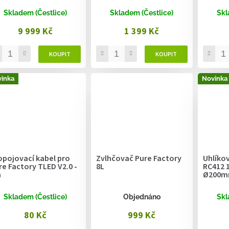
Skladem (Čestlice)
Skladem (Čestlice)
Skl
9 999 Kč
1 399 Kč
inka
Novinka
opojovací kabel pro
Zvlhčovač Pure Factory
Uhlíkový
re Factory TLED V2.0 -
8L
RC412 
m
Ø200
Skladem (Čestlice)
Objednáno
Skl
80 Kč
999 Kč