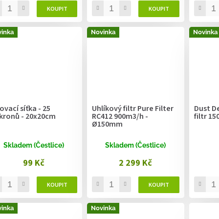
inka
Novinka
Novinka
ovací síťka - 25
Uhlíkový filtr Pure Filter
Dust De
kronů - 20x20cm
RC412 900m3/h -
filtr 
Ø150mm
Skladem (Čestlice)
Skladem (Čestlice)
99 Kč
2 299 Kč
inka
Novinka