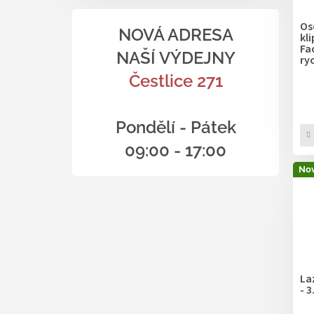
Os
NOVÁ ADRESA
kl
Fa
NAŠÍ VÝDEJNY
ry
Čestlice 271
Pondělí - Pátek
09:00 - 17:00
Nov
La
- 