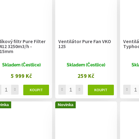
íkový filtr Pure Filter
Ventilátor Pure Fan VKO
Ventil
412 3250m3/h -
125
Typhoo
315mm
Skladem (Čestlice)
Skladem (Čestlice)
Skl
5 999 Kč
259 Kč
inka
Novinka