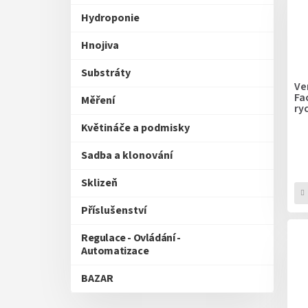
p
Hydroponie
r
o
Hnojiva
d
u
Substráty
k
Ve
Fa
t
Měření
ry
ů
Květináče a podmisky
Sadba a klonování
Sklizeň
Příslušenství
Regulace - Ovládání -
Automatizace
BAZAR