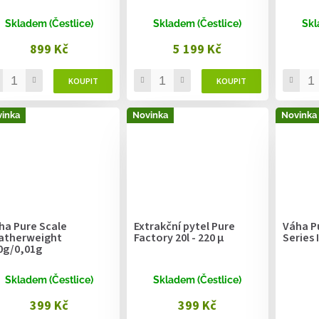
Skladem (Čestlice)
Skladem (Čestlice)
Skl
899 Kč
5 199 Kč
inka
Novinka
Novinka
ha Pure Scale
Extrakční pytel Pure
Váha Pu
atherweight
Factory 20l - 220 µ
Series 
0g/0,01g
Skladem (Čestlice)
Skladem (Čestlice)
399 Kč
399 Kč