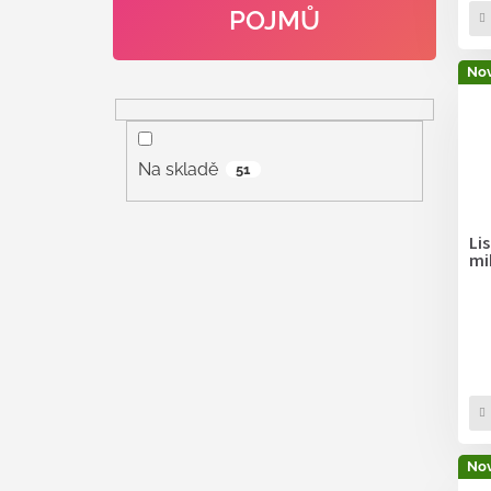
POJMŮ
Nov
Na skladě
51
Lis
mi
Nov