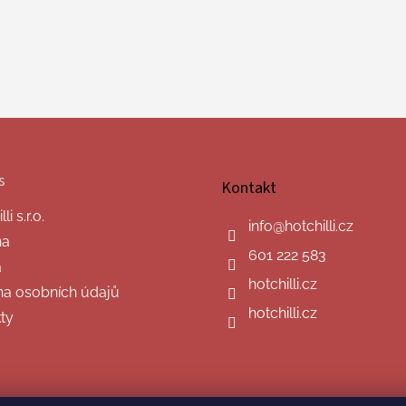
s
Kontakt
i s.r.o.
info
@
hotchilli.cz
na
601 222 583
a
hotchilli.cz
a osobních údajů
hotchilli.cz
ty