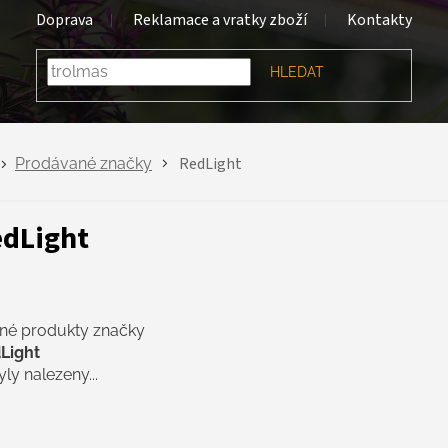
Doprava
Reklamace a vratky zboží
Kontakty
HLEDAT
RedLight
Prodávané značky
dLight
né produkty značky
Light
ly nalezeny...