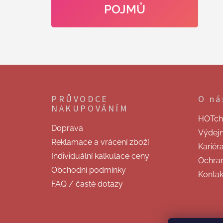
POJMŮ
Z
á
p
PRŮVODCE
O ná
a
NAKUPOVÁNÍM
t
HOTchill
í
Doprava
Výdej
Reklamace a vrácení zboží
Kariér
Individuální kalkulace ceny
Ochran
Obchodní podmínky
Kontak
FAQ / časté dotazy