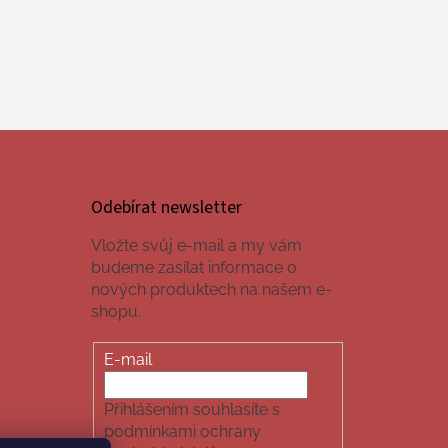
Odebírat newsletter
Vložte svůj e-mail a my vám
budeme zasílat informace o
nových produktech na našem e-
shopu.
E-mail
Přihlášením souhlasíte s
podmínkami ochrany