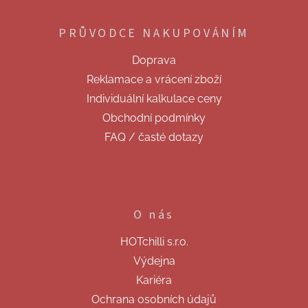
á
p
PRŮVODCE NAKUPOVÁNÍM
a
t
Doprava
í
Reklamace a vrácení zboží
Individuální kalkulace ceny
Obchodní podmínky
FAQ / časté dotazy
O nás
HOTchilli s.r.o.
Výdejna
Kariéra
Ochrana osobních údajů