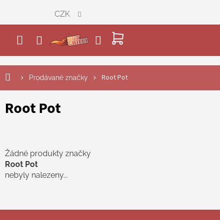
Přejít
CZK
na
obsah
NÁKUPNÍ
KOŠÍK
Root Pot
Prodávané značky
Root Pot
Žádné produkty značky
Root Pot
nebyly nalezeny...
Z