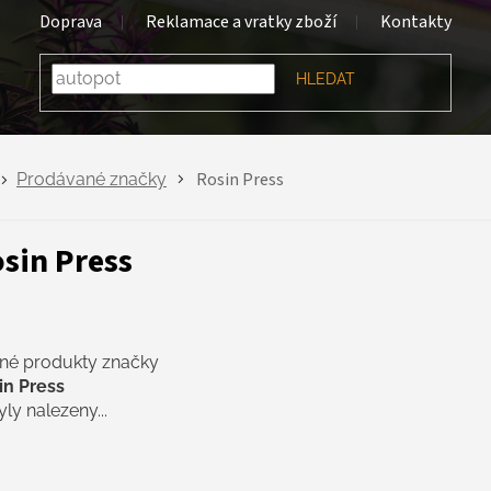
Doprava
Reklamace a vratky zboží
Kontakty
HLEDAT
Rosin Press
Prodávané značky
sin Press
né produkty značky
in Press
ly nalezeny...