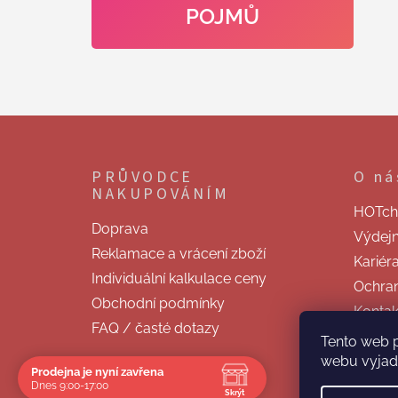
POJMŮ
Z
á
p
PRŮVODCE
O ná
a
NAKUPOVÁNÍM
t
HOTchill
í
Doprava
Výdej
Reklamace a vrácení zboží
Kariér
Individuální kalkulace ceny
Ochran
Obchodní podmínky
Kontak
FAQ / časté dotazy
Tento web 
webu vyjadř
Prodejna je nyní zavřena
Dnes 9:00-17:00
Skrýt