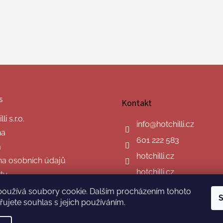
s
Kontakt
i s.r.o.
info
@
hotchilli.cz
na
601 222 583
a
hotchilli.cz
a osobních údajů
hotchilli.cz
ty
používá soubory cookie. Dalším procházením tohoto
S
ujete souhlas s jejich používáním.