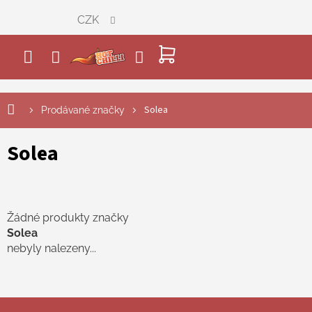
Přejít
CZK
na
obsah
NÁKUPNÍ
KOŠÍK
Solea
Prodávané značky
Solea
Žádné produkty značky
Solea
nebyly nalezeny...
Z