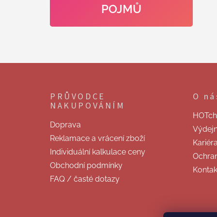
POJMŮ
Z
á
p
PRŮVODCE
O ná
a
NAKUPOVÁNÍM
t
HOTchill
í
Doprava
Výdej
Reklamace a vrácení zboží
Kariér
Individuální kalkulace ceny
Ochran
Obchodní podmínky
Kontak
FAQ / časté dotazy