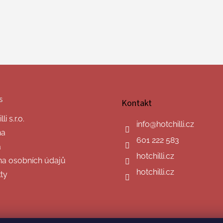
s
Kontakt
i s.r.o.
info
@
hotchilli.cz
na
601 222 583
a
hotchilli.cz
a osobních údajů
hotchilli.cz
ty