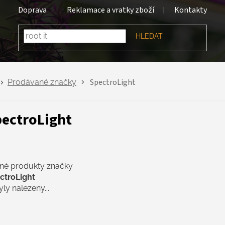
Doprava
Reklamace a vratky zboží
Kontakty
HLEDAT
SpectroLight
Prodávané značky
ectroLight
né produkty značky
ctroLight
ly nalezeny...