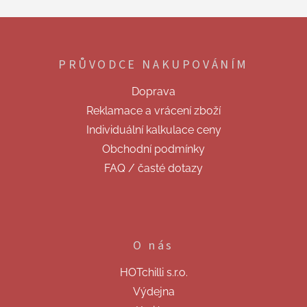
á
d
Z
a
á
c
p
í
PRŮVODCE NAKUPOVÁNÍM
a
p
t
r
Doprava
v
í
k
Reklamace a vrácení zboží
y
Individuální kalkulace ceny
v
ý
Obchodní podmínky
p
FAQ / časté dotazy
i
s
u
O nás
HOTchilli s.r.o.
Výdejna