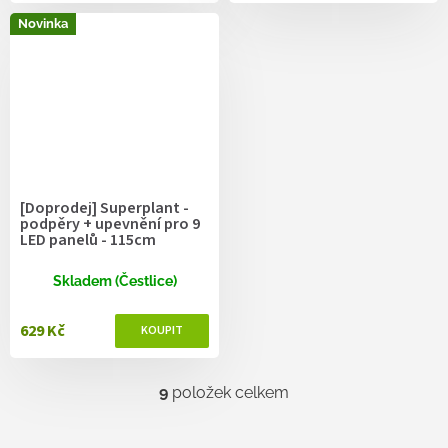
Novinka
[Doprodej] Superplant -
podpěry + upevnění pro 9
LED panelů - 115cm
Skladem (Čestlice)
629 Kč
9
položek celkem
O
v
l