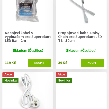
r
o
d
u
k
t
Napájecí kabel s
Propojovací kabel Daisy
ů
vypínačem pro Superplant
Chain pro Superplant LED
LED Bar - 2m
T8 - 50cm
Skladem (Čestlice)
Skladem (Čestlice)
119 Kč
39 Kč
Akce
Akce
Novinka
Novinka