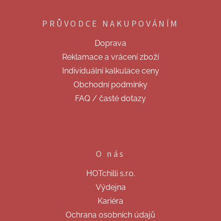
á
p
PRŮVODCE NAKUPOVÁNÍM
a
t
Doprava
í
Reklamace a vrácení zboží
Individuální kalkulace ceny
Obchodní podmínky
FAQ / časté dotazy
O nás
HOTchilli s.r.o.
Výdejna
Kariéra
Ochrana osobních údajů