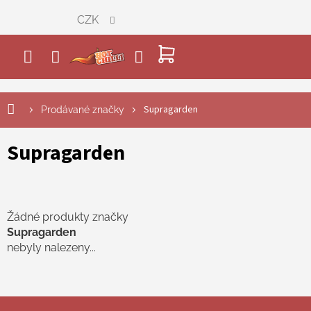
Přejít
CZK
na
obsah
NÁKUPNÍ
KOŠÍK
Supragarden
Prodávané značky
Supragarden
Žádné produkty značky
Supragarden
nebyly nalezeny...
Z