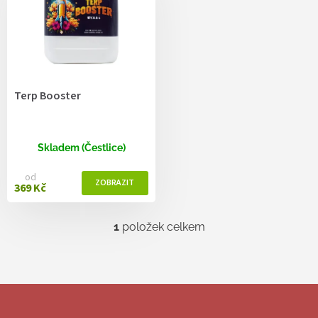
r
o
d
u
k
t
Terp Booster
ů
Skladem (Čestlice)
od
369 Kč
1
položek celkem
O
v
l
á
d
Z
a
á
c