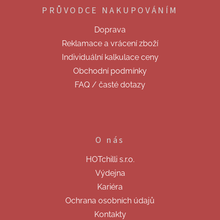
p
í
PRŮVODCE NAKUPOVÁNÍM
a
p
t
r
Doprava
v
í
k
Reklamace a vrácení zboží
y
Individuální kalkulace ceny
v
ý
Obchodní podmínky
p
FAQ / časté dotazy
i
s
u
O nás
HOTchilli s.r.o.
Výdejna
Kariéra
Ochrana osobních údajů
Kontakty